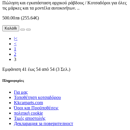
Πώληση και εγκατάσταση αρχικού ράβδους / Κοτσαδόροι για όλες
τις μάρκες και τα μοντέλα αυτοκινήτων. ..
500.00лв (255.64€)
Καλάθι
|<
<
1
2
3
Εμφάνιση 41 έως 54 από 54 (3 Σελ.)
Πληροφορίες
Για μας
Τοποθέτηση κοτσαδόρου
Kkcarparts.com
Όροι και Προϋποθέσεις
πολιτική cookie
Τιμές αποστολής
Декларация за поверителност