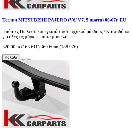
Теглич MITSUBISHI PAJERO (V6/ V7, 5 врати) 00-07г. EU
5 πόρτες Πώληση και εγκατάσταση αρχικού ράβδους / Κοτσαδόροι
για όλες τις μάρκες και τα μοντέλα ..
320.00лв (163.61€)
369.60лв (188.97€)
Καλάθι