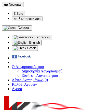
лв
Νόμισμα
€ Euro
лв Български лев
Γλώσσα
Български
English
Greek
Ο Λογαριασμός μου
Δημιουργία Λογαριασμού
Σύνδεση Λογαριασμού
Λίστα Αγαπημένων (0)
Καλάθι Αγορών
Αγορά