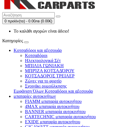
0 προϊόν(τα) - 0.00лв (0.00€)
Το καλάθι αγορών είναι άδειο!
Κατηγορίες
Κοτσαδόροι και αξεσουάρ
Κοτσαδόροι
Ηλεκτρολογικά Σέτ
ΜΠΙΛΙΑ ΓΩΝΙΑΚΗ
ΜΠΡΊΖΑ ΚΟΤΣΑΔΌΡΟΥ
ΚΟΤΣΑΔΟΡΟΣ ΤΡΕΙΛΕΡ
Ζώνες για το φορτίο
Σχοινάκι ρυμούλκησης
Εμφάνιση Όλων Κοτσαδόροι και αξεσουάρ
μπαταρίες αυτοκινήτων
FIAMM μπαταρία αυτοκινήτου
4MAX μπαταρία αυτοκινήτου
BANNER μπαταρία αυτοκινήτου
CARTECHNIC μπαταρία αυτοκινήτου
EXIDE μπαταρία αυτοκινήτου
GIGAWATT μπαταρία αυτοκινήτου