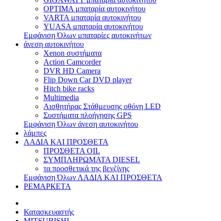
OPTIMA μπαταρία αυτοκινήτου
VARTA μπαταρία αυτοκινήτου
YUASA μπαταρία αυτοκινήτου
Εμφάνιση Όλων μπαταρίες αυτοκινήτων
άνεση αυτοκινήτου
Xenon συστήματα
Action Camcorder
DVR HD Camera
Flip Down Car DVD player
Hitch bike racks
Multimedia
Αισθητήρας Στάθμευσης οθόνη LED
Συστήματα πλοήγησης GPS
Εμφάνιση Όλων άνεση αυτοκινήτου
λάμπες
ΛΑΔΙΑ ΚΑΙ ΠΡΟΣΘΕΤΑ
ΠΡΟΣΘΕΤΑ OIL
ΣΥΜΠΛΗΡΩΜΑΤΑ DIESEL
τα προσθετικά της βενζίνης
Εμφάνιση Όλων ΛΑΔΙΑ ΚΑΙ ΠΡΟΣΘΕΤΑ
РЕМАРКЕТА
Κατασκευαστής
MITSUBISHI