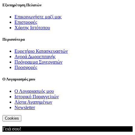
Εξυπηρέτηση Πελατών
Επικοινωνήστε μαζί μας
Επιστροφές
Χάρτης Ιστότοπου
Περισσότερα
Ευρετήριο Κατασκευαστών
Αγορά Δωροεπιταγής
Πρόγραμμα Συνεργατών
Προσφορές
Ο Λογαριασμός μου
Ο Λογαριασμός μου
Ιστορικό Παραγγελιών
Λίστα Αγαπημένων
Newsletter
Cookies
Γειά σου!