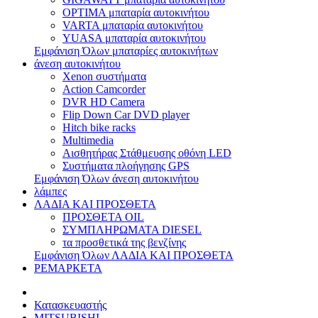
OPTIMA μπαταρία αυτοκινήτου
VARTA μπαταρία αυτοκινήτου
YUASA μπαταρία αυτοκινήτου
Εμφάνιση Όλων μπαταρίες αυτοκινήτων
άνεση αυτοκινήτου
Xenon συστήματα
Action Camcorder
DVR HD Camera
Flip Down Car DVD player
Hitch bike racks
Multimedia
Αισθητήρας Στάθμευσης οθόνη LED
Συστήματα πλοήγησης GPS
Εμφάνιση Όλων άνεση αυτοκινήτου
λάμπες
ΛΑΔΙΑ ΚΑΙ ΠΡΟΣΘΕΤΑ
ΠΡΟΣΘΕΤΑ OIL
ΣΥΜΠΛΗΡΩΜΑΤΑ DIESEL
τα προσθετικά της βενζίνης
Εμφάνιση Όλων ΛΑΔΙΑ ΚΑΙ ΠΡΟΣΘΕΤΑ
РЕМАРКЕТА
Κατασκευαστής
MITSUBISHI