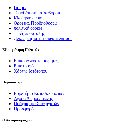
Για μας
Τοποθέτηση κοτσαδόρου
Kkcarparts.com
Όροι και Προϋποθέσεις
πολιτική cookie
Τιμές αποστολής
Декларация за поверителност
Εξυπηρέτηση Πελατών
Επικοινωνήστε μαζί μας
Επιστροφές
Χάρτης Ιστότοπου
Περισσότερα
Ευρετήριο Κατασκευαστών
Αγορά Δωροεπιταγής
Πρόγραμμα Συνεργατών
Προσφορές
Ο Λογαριασμός μου