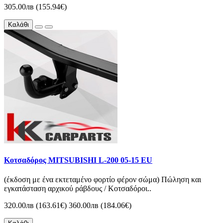
305.00лв (155.94€)
Καλάθι
Κοτσαδόρος MITSUBISHI L-200 05-15 EU
(έκδοση με ένα εκτεταμένο φορτίο φέρον σώμα) Πώληση και
εγκατάσταση αρχικού ράβδους / Κοτσαδόροι..
320.00лв (163.61€)
360.00лв (184.06€)