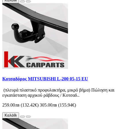
Καλάθι
Κοτσαδόρος MITSUBISHI L-200 05-15 EU
(πλευρά πλαστικό προφυλακτήρα, μικρό βήμα) Πώληση και
εγκατάσταση αρχικού ράβδους / Κοτσαδ..
259.00лв (132.42€)
305.00лв (155.94€)
Καλάθι