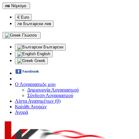
лв
Νόμισμα
€ Euro
лв Български лев
Γλώσσα
Български
English
Greek
Ο Λογαριασμός μου
Δημιουργία Λογαριασμού
Σύνδεση Λογαριασμού
Λίστα Αγαπημένων (0)
Καλάθι Αγορών
Αγορά