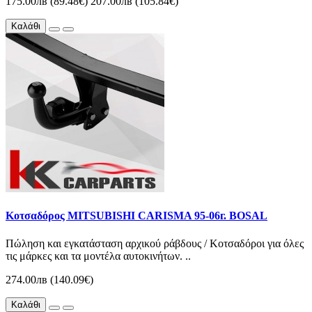
175.00лв (89.48€)
207.00лв (105.84€)
Καλάθι
Κοτσαδόρος MITSUBISHI CARISMA 95-06г. BOSAL
Πώληση και εγκατάσταση αρχικού ράβδους / Κοτσαδόροι για όλες
τις μάρκες και τα μοντέλα αυτοκινήτων. ..
274.00лв (140.09€)
Καλάθι