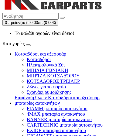
0 προϊόν(τα) - 0.00лв (0.00€)
Το καλάθι αγορών είναι άδειο!
Κατηγορίες
Κοτσαδόροι και αξεσουάρ
Κοτσαδόροι
Ηλεκτρολογικά Σέτ
ΜΠΙΛΙΑ ΓΩΝΙΑΚΗ
ΜΠΡΊΖΑ ΚΟΤΣΑΔΌΡΟΥ
ΚΟΤΣΑΔΟΡΟΣ ΤΡΕΙΛΕΡ
Ζώνες για το φορτίο
Σχοινάκι ρυμούλκησης
Εμφάνιση Όλων Κοτσαδόροι και αξεσουάρ
μπαταρίες αυτοκινήτων
FIAMM μπαταρία αυτοκινήτου
4MAX μπαταρία αυτοκινήτου
BANNER μπαταρία αυτοκινήτου
CARTECHNIC μπαταρία αυτοκινήτου
EXIDE μπαταρία αυτοκινήτου
GIGAWATT μπαταρία αυτοκινήτου