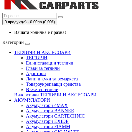
0 продукт(а) - 0.00лв (0.00€)
Вашата количка е празна!
Категории
ТЕГЛИЧИ И АКСЕСОАРИ
ТЕГЛИЧИ
Eл.инсталации тегличи
Глави за тегличи
Адаптори
Лапи и куки за ремаркета
Товароукрепващи средства
Въже за теглене
Виж всички ТЕГЛИЧИ И АКСЕСОАРИ
АКУМУЛАТОРИ
Акумулатори 4MAX
Акумулатори BANNER
Акумулатори CARTECHNIC
Акумулатори EXIDE
Акумулатори FIAMM
Акумулатори GIGAWATT