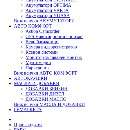
Акумулатори OPTIMA
Акумулатори VARTA
Акумулатори YUASA
Виж всички АКУМУЛАТОРИ
АВТО КОМФОРТ
Action Camcorder
GPS Навигационни системи
Вело багажници
Камера видеорегистратор
Ксенон системи
Монитор за таванен монтаж
Мултимедии
Парктроник
Виж всички АВТО КОМФОРТ
АВТОКРУШКИ
МАСЛА И ДОБАВКИ
ДОБАВКИ БЕНЗИН
ДОБАВКИ ДИЗЕЛ
ДОБАВКИ МАСЛО
Виж всички МАСЛА И ДОБАВКИ
РЕМАРКЕТА
Производител
BMW