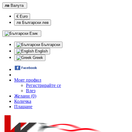
лв
Валута
€ Euro
лв Български лев
Език
Български
English
Greek
Моят профил
Регистрирайте се
Влез
Желани (0)
Количка
Плащане