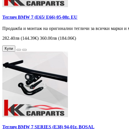
Теглич BMW 7 (E65/ E66) 05-08г. EU
Продажба и монтаж на оригинални тегличи за всички марки и 
282.40лв (144.39€)
360.00лв (184.06€)
Купи
Теглич BMW 7 SERIES (Е38) 94-01г. BOSAL