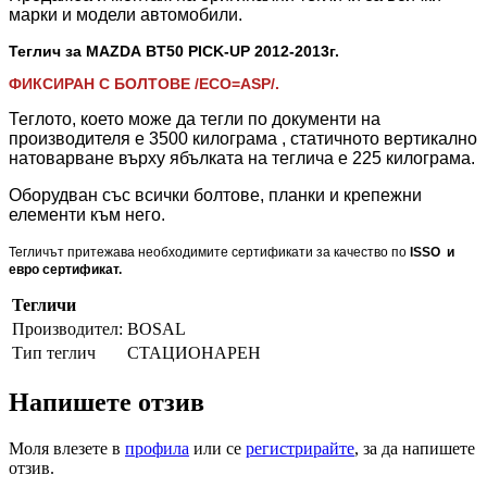
марки и модели автомобили.
Теглич за MAZDA BT50 PICK-UP 2012-2013
г.
ФИКСИРАН С БОЛТОВЕ /ECO=ASP/.
Теглото, което може да тегли по документи на
производителя е 3500 килограма , статичното вертикално
натоварване върху ябълката на теглича е 225 килограма.
Оборудван със всички болтове, планки и крепежни
елементи към него.
Тегличът притежава необходимите сертификати за качество по
ISSO и
евро сертификат.
Тегличи
Производител:
BOSAL
Тип теглич
СТАЦИОНАРЕН
Напишете отзив
Моля влезете в
профила
или се
регистрирайте
, за да напишете
отзив.