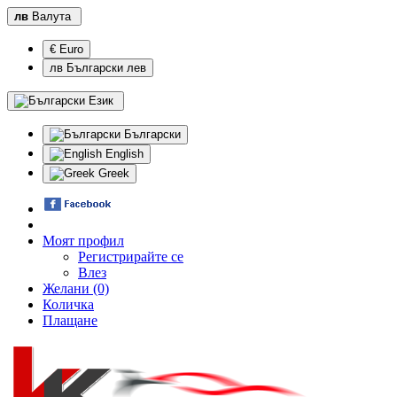
лв
Валута
€ Euro
лв Български лев
Език
Български
English
Greek
Моят профил
Регистрирайте се
Влез
Желани (0)
Количка
Плащане