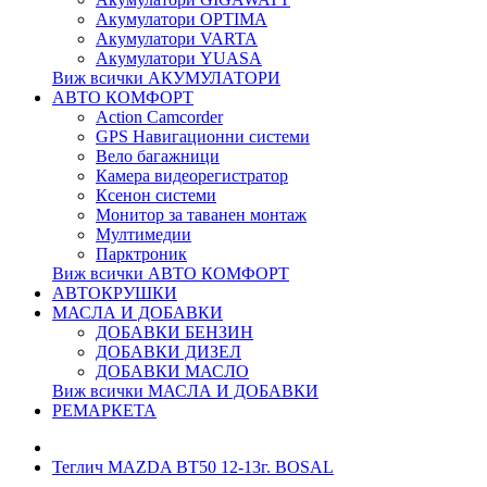
Акумулатори OPTIMA
Акумулатори VARTA
Акумулатори YUASA
Виж всички АКУМУЛАТОРИ
АВТО КОМФОРТ
Action Camcorder
GPS Навигационни системи
Вело багажници
Камера видеорегистратор
Ксенон системи
Монитор за таванен монтаж
Мултимедии
Парктроник
Виж всички АВТО КОМФОРТ
АВТОКРУШКИ
МАСЛА И ДОБАВКИ
ДОБАВКИ БЕНЗИН
ДОБАВКИ ДИЗЕЛ
ДОБАВКИ МАСЛО
Виж всички МАСЛА И ДОБАВКИ
РЕМАРКЕТА
Теглич MAZDA BT50 12-13г. BOSAL