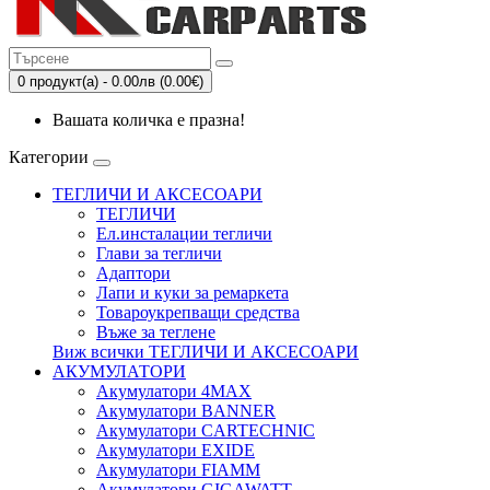
0 продукт(а) - 0.00лв (0.00€)
Вашата количка е празна!
Категории
ТЕГЛИЧИ И АКСЕСОАРИ
ТЕГЛИЧИ
Eл.инсталации тегличи
Глави за тегличи
Адаптори
Лапи и куки за ремаркета
Товароукрепващи средства
Въже за теглене
Виж всички ТЕГЛИЧИ И АКСЕСОАРИ
АКУМУЛАТОРИ
Акумулатори 4MAX
Акумулатори BANNER
Акумулатори CARTECHNIC
Акумулатори EXIDE
Акумулатори FIAMM
Акумулатори GIGAWATT