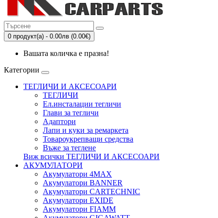
0 продукт(а) - 0.00лв (0.00€)
Вашата количка е празна!
Категории
ТЕГЛИЧИ И АКСЕСОАРИ
ТЕГЛИЧИ
Eл.инсталации тегличи
Глави за тегличи
Адаптори
Лапи и куки за ремаркета
Товароукрепващи средства
Въже за теглене
Виж всички ТЕГЛИЧИ И АКСЕСОАРИ
АКУМУЛАТОРИ
Акумулатори 4MAX
Акумулатори BANNER
Акумулатори CARTECHNIC
Акумулатори EXIDE
Акумулатори FIAMM
Акумулатори GIGAWATT