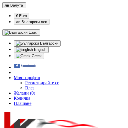
лв
Валута
€ Euro
лв Български лев
Език
Български
English
Greek
Моят профил
Регистрирайте се
Влез
Желани (0)
Количка
Плащане