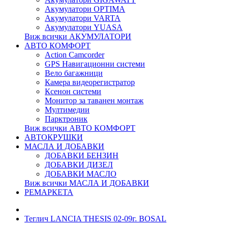
Акумулатори OPTIMA
Акумулатори VARTA
Акумулатори YUASA
Виж всички АКУМУЛАТОРИ
АВТО КОМФОРТ
Action Camcorder
GPS Навигационни системи
Вело багажници
Камера видеорегистратор
Ксенон системи
Монитор за таванен монтаж
Мултимедии
Парктроник
Виж всички АВТО КОМФОРТ
АВТОКРУШКИ
МАСЛА И ДОБАВКИ
ДОБАВКИ БЕНЗИН
ДОБАВКИ ДИЗЕЛ
ДОБАВКИ МАСЛО
Виж всички МАСЛА И ДОБАВКИ
РЕМАРКЕТА
Теглич LANCIA THESIS 02-09г. BOSAL