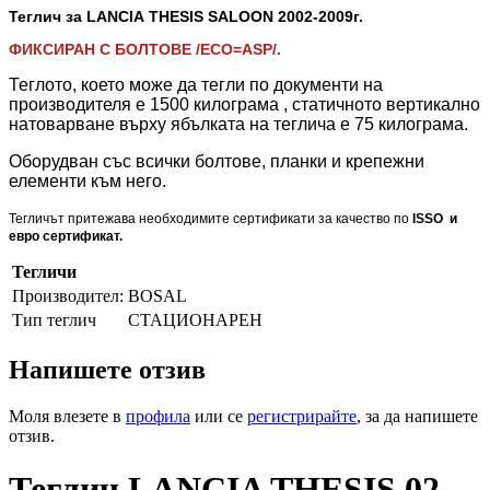
Теглич за LANCIA THESIS SALOON 2002-2009
г.
ФИКСИРАН С БОЛТОВЕ /ECO=ASP/.
Теглото, което може да тегли по документи на
производителя е 1500 килограма , статичното вертикално
натоварване върху ябълката на теглича е 75 килограма.
Оборудван със всички болтове, планки и крепежни
елементи към него.
Тегличът притежава необходимите сертификати за качество по
ISSO и
евро сертификат.
Тегличи
Производител:
BOSAL
Тип теглич
СТАЦИОНАРЕН
Напишете отзив
Моля влезете в
профила
или се
регистрирайте
, за да напишете
отзив.
Теглич LANCIA THESIS 02-