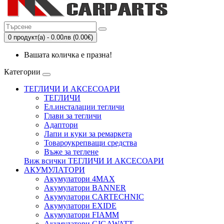
0 продукт(а) - 0.00лв (0.00€)
Вашата количка е празна!
Категории
ТЕГЛИЧИ И АКСЕСОАРИ
ТЕГЛИЧИ
Eл.инсталации тегличи
Глави за тегличи
Адаптори
Лапи и куки за ремаркета
Товароукрепващи средства
Въже за теглене
Виж всички ТЕГЛИЧИ И АКСЕСОАРИ
АКУМУЛАТОРИ
Акумулатори 4MAX
Акумулатори BANNER
Акумулатори CARTECHNIC
Акумулатори EXIDE
Акумулатори FIAMM
Акумулатори GIGAWATT