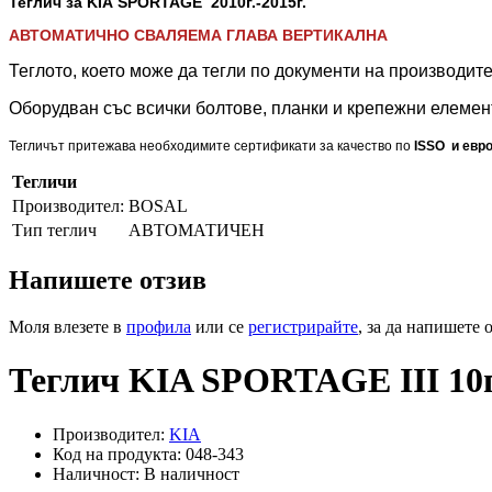
Теглич за KIA SPORTAGE 2010
г.-2015г.
АВТОМАТИЧНО СВАЛЯЕМА ГЛАВА ВЕРТИКАЛНА
Теглото, което може да тегли по документи на производите
Оборудван със всички болтове, планки и крепежни елемент
Тегличът притежава необходимите сертификати за качество по
ISSO и евро
Тегличи
Производител:
BOSAL
Тип теглич
АВТОМАТИЧЕН
Напишете отзив
Моля влезете в
профила
или се
регистрирайте
, за да напишете 
Теглич KIA SPORTAGE III 10
Производител:
KIA
Код на продукта: 048-343
Наличност: В наличност