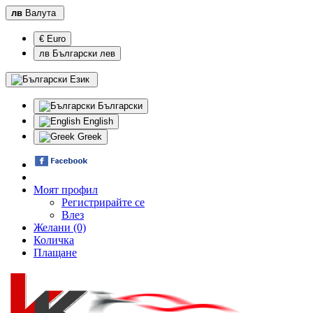
лв
Валута
€ Euro
лв Български лев
Език
Български
English
Greek
Моят профил
Регистрирайте се
Влез
Желани (0)
Количка
Плащане