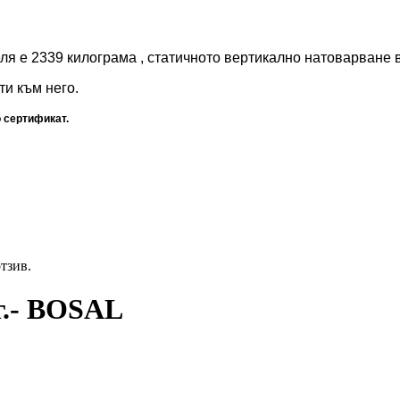
ля е 2339 килограма , статичното вертикално натоварване в
и към него.
 сертификат.
отзив.
г.- BOSAL