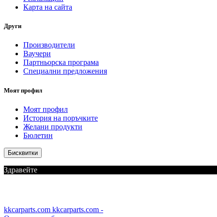
Карта на сайта
Други
Производители
Ваучери
Партньорска програма
Специални предложения
Моят профил
Моят профил
История на поръчките
Желани продукти
Бюлетин
Бисквитки
Здравейте
kkcarparts.com
kkcarparts.com -