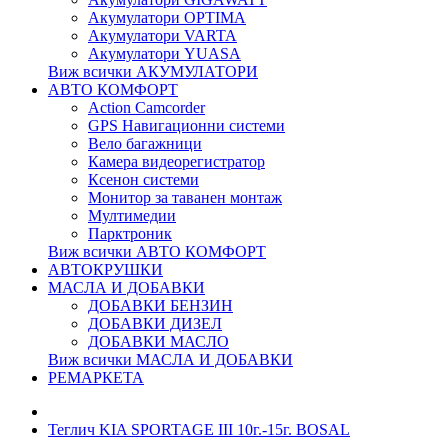
Акумулатори OPTIMA
Акумулатори VARTA
Акумулатори YUASA
Виж всички АКУМУЛАТОРИ
АВТО КОМФОРТ
Action Camcorder
GPS Навигационни системи
Вело багажници
Камера видеорегистратор
Ксенон системи
Монитор за таванен монтаж
Мултимедии
Парктроник
Виж всички АВТО КОМФОРТ
АВТОКРУШКИ
МАСЛА И ДОБАВКИ
ДОБАВКИ БЕНЗИН
ДОБАВКИ ДИЗЕЛ
ДОБАВКИ МАСЛО
Виж всички МАСЛА И ДОБАВКИ
РЕМАРКЕТА
Теглич KIA SPORTAGE III 10г.-15г. BOSAL