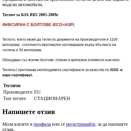
модели автомобили.
Теглич за KIA
RIO 2005-
2009
г.
ФИКСИРАН С БОЛТОВЕ /ECO=ASP/.
ФИКСИРАН С БОЛТОВЕ /ECO=ASP/.
Теглото, което може да тегли по документи на производителя е 1100
килограма , статичното вертикално натоварване върху ябълката на
теглича е 50 килограма.
Оборудван със всички болтове, планки и крепежни елементи към него.
Тегличът притежава необходимите сертификати за качество по
ISSO и
евро сертификат.
Тегличи
Производител:
EU
Тип теглич
СТАЦИОНАРЕН
Напишете отзив
Моля влезете в
профила
или се
регистрирайте
, за да напишете
отзив.