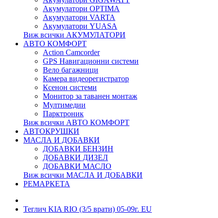
Акумулатори OPTIMA
Акумулатори VARTA
Акумулатори YUASA
Виж всички АКУМУЛАТОРИ
АВТО КОМФОРТ
Action Camcorder
GPS Навигационни системи
Вело багажници
Камера видеорегистратор
Ксенон системи
Монитор за таванен монтаж
Мултимедии
Парктроник
Виж всички АВТО КОМФОРТ
АВТОКРУШКИ
МАСЛА И ДОБАВКИ
ДОБАВКИ БЕНЗИН
ДОБАВКИ ДИЗЕЛ
ДОБАВКИ МАСЛО
Виж всички МАСЛА И ДОБАВКИ
РЕМАРКЕТА
Теглич KIA RIO (3/5 врати) 05-09г. EU