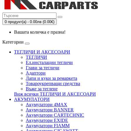
0 продукт(а) - 0.00лв (0.00€)
Вашата количка е празна!
Категории
ТЕГЛИЧИ И АКСЕСОАРИ
ТЕГЛИЧИ
Eл.инсталации тегличи
Глави за тегличи
Адаптори
Лапи и куки за ремаркета
Товароукрепващи средства
Въже за теглене
Виж всички ТЕГЛИЧИ И АКСЕСОАРИ
АКУМУЛАТОРИ
Акумулатори 4MAX
Акумулатори BANNER
Акумулатори CARTECHNIC
Акумулатори EXIDE
Акумулатори FIAMM
Акумулатори GIGAWATT