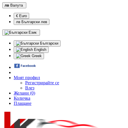
лв
Валута
€ Euro
лв Български лев
Език
Български
English
Greek
Моят профил
Регистрирайте се
Влез
Желани (0)
Количка
Плащане