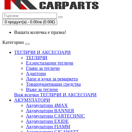
0 продукт(а) - 0.00лв (0.00€)
Вашата количка е празна!
Категории
ТЕГЛИЧИ И АКСЕСОАРИ
ТЕГЛИЧИ
Eл.инсталации тегличи
Глави за тегличи
Адаптори
Лапи и куки за ремаркета
Товароукрепващи средства
Въже за теглене
Виж всички ТЕГЛИЧИ И АКСЕСОАРИ
АКУМУЛАТОРИ
Акумулатори 4MAX
Акумулатори BANNER
Акумулатори CARTECHNIC
Акумулатори EXIDE
Акумулатори FIAMM
Акумулатори GIGAWATT