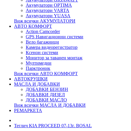
Акумулатори OPTIMA
Акумулатори VARTA
Акумулатори YUASA
Виж всички АКУМУЛАТОРИ
АВТО КОМФОРТ
Action Camcorder
GPS Навигационни системи
Вело багажници
Камера видеорегистратор
Ксенон системи
Монитор за таванен монтаж
Мултимедии
Парктроник
Виж всички АВТО КОМФОРТ
АВТОКРУШКИ
МАСЛА И ДОБАВКИ
ДОБАВКИ БЕНЗИН
ДОБАВКИ ДИЗЕЛ
ДОБАВКИ МАСЛО
Виж всички МАСЛА И ДОБАВКИ
РЕМАРКЕТА
Теглич KIA PROCEED 07-13г. BOSAL