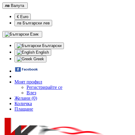
лв
Валута
€ Euro
лв Български лев
Език
Български
English
Greek
Моят профил
Регистрирайте се
Влез
Желани (0)
Количка
Плащане