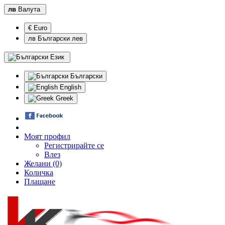
лв
Валута
€ Euro
лв Български лев
Език
Български
English
Greek
Моят профил
Регистрирайте се
Влез
Желани (0)
Количка
Плащане