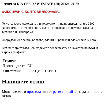
Теглич за
KIA
CEE'D SW ESTATE (JD)
2012
г.-2018г.
ФИКСИРАН С БОЛТОВЕ /ECO=ASP/.
ФИКСИРАН С БОЛТОВЕ /ECO=ASP/.
Теглото, което може да тегли по документи на производителя е 1500
килограма , статичното вертикално натоварване върху ябълката на
теглича е 80 килограма.
Оборудван със всички болтове, планки и крепежни елементи към него.
Тегличът притежава необходимите сертификати за качество по
ISSO и
евро сертификат.
Тегличи
Производител:
EU
Тип теглич
СТАЦИОНАРЕН
Напишете отзив
Моля влезете в
профила
или се
регистрирайте
, за да напишете
отзив.