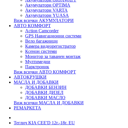
Акумулатори OPTIMA
Акумулатори VARTA
Акумулатори YUASA
Виж всички АКУМУЛАТОРИ
АВТО КОМФОРТ
Action Camcorder
GPS Навигационни системи
Вело багажници
Камера видеорегистратор
Ксенон системи
Монитор за таванен монтаж
Мултимедии
Парктроник
Виж всички АВТО КОМФОРТ
АВТОКРУШКИ
МАСЛА И ДОБАВКИ
ДОБАВКИ БЕНЗИН
ДОБАВКИ ДИЗЕЛ
ДОБАВКИ МАСЛО
Виж всички МАСЛА И ДОБАВКИ
РЕМАРКЕТА
Теглич KIA CEE'D 12г.-18г. EU