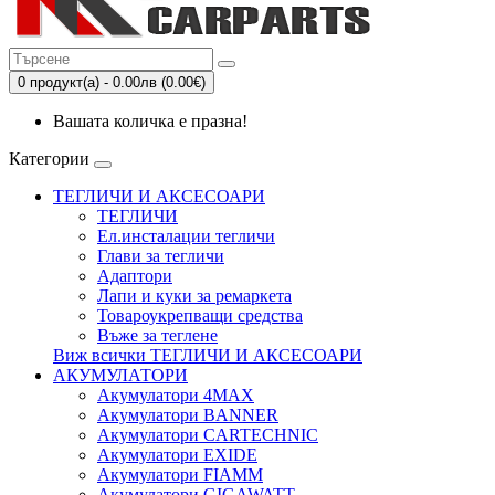
0 продукт(а) - 0.00лв (0.00€)
Вашата количка е празна!
Категории
ТЕГЛИЧИ И АКСЕСОАРИ
ТЕГЛИЧИ
Eл.инсталации тегличи
Глави за тегличи
Адаптори
Лапи и куки за ремаркета
Товароукрепващи средства
Въже за теглене
Виж всички ТЕГЛИЧИ И АКСЕСОАРИ
АКУМУЛАТОРИ
Акумулатори 4MAX
Акумулатори BANNER
Акумулатори CARTECHNIC
Акумулатори EXIDE
Акумулатори FIAMM
Акумулатори GIGAWATT