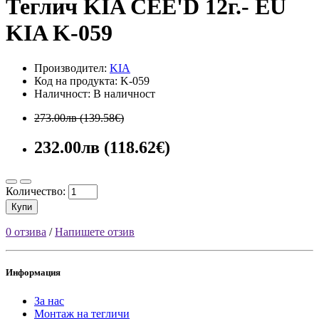
Теглич KIA CEE'D 12г.- EU
KIA K-059
Производител:
KIA
Код на продукта: K-059
Наличност: В наличност
273.00лв (139.58€)
232.00лв (118.62€)
Количество:
Купи
0 отзива
/
Напишете отзив
Информация
За нас
Монтаж на тегличи