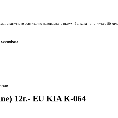
ама , статичното вертикално натоварване върху ябълката на теглича е 80 кил
 сертификат.
отзив.
ne) 12г.- EU KIA K-064