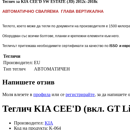
Теглич за
KIA
CEE'D SW ESTATE (JD)
2012
г.-2018г.
АВТОМАТИЧНО СВАЛЯЕМА ГЛАВА ВЕРТИКАЛНА
ФИКСИРАН С БОЛТОВЕ /ECO=ASP/.
Теглото, което може да тегли по документи на производителя е 1500 килогр
Оборудван със всички болтове, планки и крепежни елементи към него.
Тегличът притежава необходимите сертификати за качество по
ISSO и евро
Тегличи
Производител:
EU
Тип теглич
АВТОМАТИЧЕН
Напишете отзив
Моля влезете в
профила
или се
регистрирайте
, за да напишете 
Теглич KIA CEE'D (вкл. GT Li
Производител:
KIA
Код на продукта: K-064