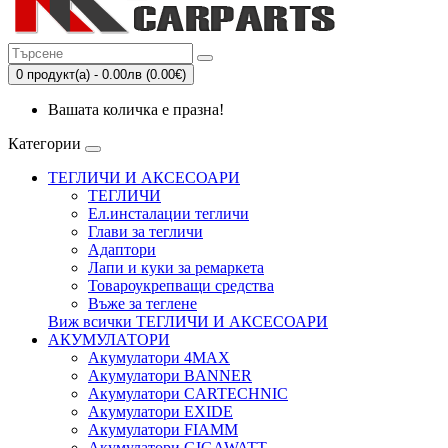
0 продукт(а) - 0.00лв (0.00€)
Вашата количка е празна!
Категории
ТЕГЛИЧИ И АКСЕСОАРИ
ТЕГЛИЧИ
Eл.инсталации тегличи
Глави за тегличи
Адаптори
Лапи и куки за ремаркета
Товароукрепващи средства
Въже за теглене
Виж всички ТЕГЛИЧИ И АКСЕСОАРИ
АКУМУЛАТОРИ
Акумулатори 4MAX
Акумулатори BANNER
Акумулатори CARTECHNIC
Акумулатори EXIDE
Акумулатори FIAMM
Акумулатори GIGAWATT