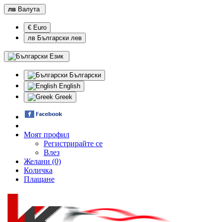
лв
Валута
€ Euro
лв Български лев
Език
Български
English
Greek
Моят профил
Регистрирайте се
Влез
Желани (0)
Количка
Плащане