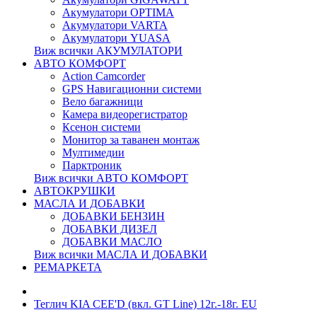
Акумулатори OPTIMA
Акумулатори VARTA
Акумулатори YUASA
Виж всички АКУМУЛАТОРИ
АВТО КОМФОРТ
Action Camcorder
GPS Навигационни системи
Вело багажници
Камера видеорегистратор
Ксенон системи
Монитор за таванен монтаж
Мултимедии
Парктроник
Виж всички АВТО КОМФОРТ
АВТОКРУШКИ
МАСЛА И ДОБАВКИ
ДОБАВКИ БЕНЗИН
ДОБАВКИ ДИЗЕЛ
ДОБАВКИ МАСЛО
Виж всички МАСЛА И ДОБАВКИ
РЕМАРКЕТА
Теглич KIA CEE'D (вкл. GT Line) 12г.-18г. EU