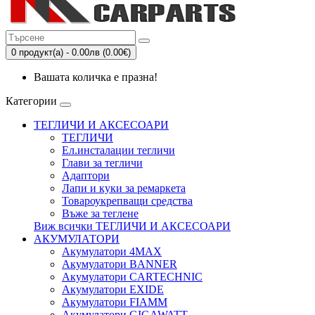
0 продукт(а) - 0.00лв (0.00€)
Вашата количка е празна!
Категории
ТЕГЛИЧИ И АКСЕСОАРИ
ТЕГЛИЧИ
Eл.инсталации тегличи
Глави за тегличи
Адаптори
Лапи и куки за ремаркета
Товароукрепващи средства
Въже за теглене
Виж всички ТЕГЛИЧИ И АКСЕСОАРИ
АКУМУЛАТОРИ
Акумулатори 4MAX
Акумулатори BANNER
Акумулатори CARTECHNIC
Акумулатори EXIDE
Акумулатори FIAMM
Акумулатори GIGAWATT