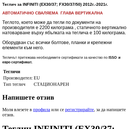
Теглич за INFINITI
(EX30/37; FX30/37/50)
2012
г.-2021г.
АВТОМАТИЧНО СВАЛЯЕМА ГЛАВА ВЕРТИКАЛНА
Теглото, което може да тегли по документи на
производителя е 2200 килограма , статичното вертикално
натоварване върху ябълката на теглича е 100 килограма.
Оборудван със всички болтове, планки и крепежни
елементи към него.
Тегличът притежава необходимите сертификати за качество по
ISSO и
евро сертификат.
Тегличи
Производител:
EU
Тип теглич
СТАЦИОНАРЕН
Напишете отзив
Моля влезете в
профила
или се
регистрирайте
, за да напишете
отзив.
Теглич INFINITI (EX30/37;