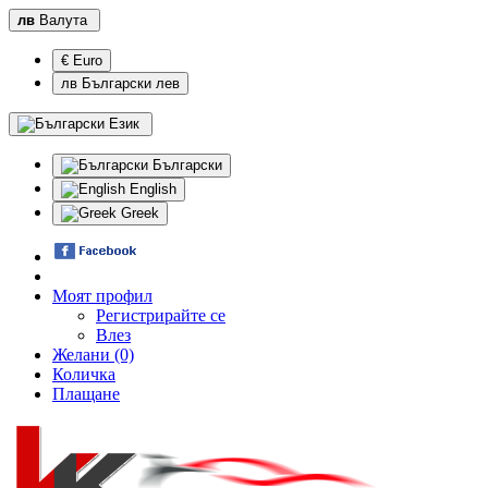
лв
Валута
€ Euro
лв Български лев
Език
Български
English
Greek
Моят профил
Регистрирайте се
Влез
Желани (0)
Количка
Плащане