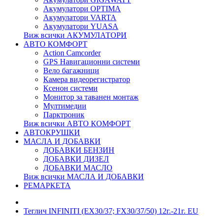
Акумулатори OPTIMA
Акумулатори VARTA
Акумулатори YUASA
Виж всички АКУМУЛАТОРИ
АВТО КОМФОРТ
Action Camcorder
GPS Навигационни системи
Вело багажници
Камера видеорегистратор
Ксенон системи
Монитор за таванен монтаж
Мултимедии
Парктроник
Виж всички АВТО КОМФОРТ
АВТОКРУШКИ
МАСЛА И ДОБАВКИ
ДОБАВКИ БЕНЗИН
ДОБАВКИ ДИЗЕЛ
ДОБАВКИ МАСЛО
Виж всички МАСЛА И ДОБАВКИ
РЕМАРКЕТА
Теглич INFINITI (EX30/37; FX30/37/50) 12г.-21г. EU