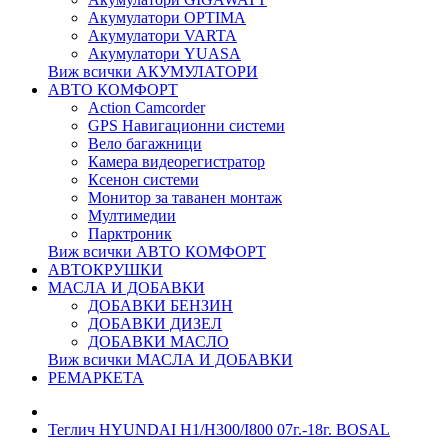
Акумулатори OPTIMA
Акумулатори VARTA
Акумулатори YUASA
Виж всички АКУМУЛАТОРИ
АВТО КОМФОРТ
Action Camcorder
GPS Навигационни системи
Вело багажници
Камера видеорегистратор
Ксенон системи
Монитор за таванен монтаж
Мултимедии
Парктроник
Виж всички АВТО КОМФОРТ
АВТОКРУШКИ
МАСЛА И ДОБАВКИ
ДОБАВКИ БЕНЗИН
ДОБАВКИ ДИЗЕЛ
ДОБАВКИ МАСЛО
Виж всички МАСЛА И ДОБАВКИ
РЕМАРКЕТА
Теглич HYUNDAI H1/H300/I800 07г.-18г. BOSAL