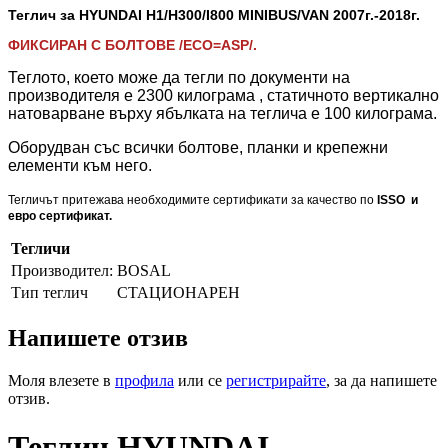
Теглич за HYUNDAI H1/H300/I800 MINIBUS/VAN 2007
г.-2018г.
ФИКСИРАН С БОЛТОВЕ /ECO=ASP/.
Теглото, което може да тегли по документи на
производителя е 2300 килограма , статичното вертикално
натоварване върху ябълката на теглича е 100 килограма.
Оборудван със всички болтове, планки и крепежни
елементи към него.
Тегличът притежава необходимите сертификати за качество по
ISSO и
евро сертификат.
Тегличи
Производител:
BOSAL
Тип теглич
СТАЦИОНАРЕН
Напишете отзив
Моля влезете в
профила
или се
регистрирайте
, за да напишете
отзив.
Теглич HYUNDAI