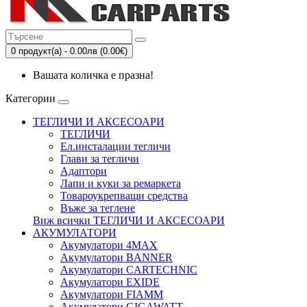
0 продукт(а) - 0.00лв (0.00€)
Вашата количка е празна!
Категории
ТЕГЛИЧИ И АКСЕСОАРИ
ТЕГЛИЧИ
Eл.инсталации тегличи
Глави за тегличи
Адаптори
Лапи и куки за ремаркета
Товароукрепващи средства
Въже за теглене
Виж всички ТЕГЛИЧИ И АКСЕСОАРИ
АКУМУЛАТОРИ
Акумулатори 4MAX
Акумулатори BANNER
Акумулатори CARTECHNIC
Акумулатори EXIDE
Акумулатори FIAMM
Акумулатори GIGAWATT