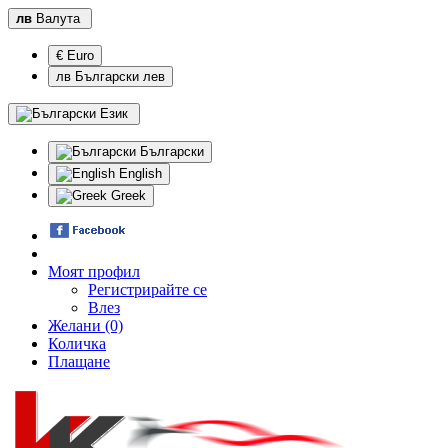
лв
Валута
€ Euro
лв Български лев
Език
Български
English
Greek
Моят профил
Регистрирайте се
Влез
Желани (0)
Количка
Плащане