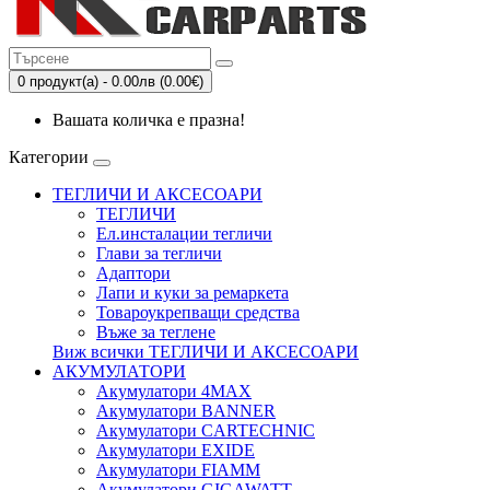
0 продукт(а) - 0.00лв (0.00€)
Вашата количка е празна!
Категории
ТЕГЛИЧИ И АКСЕСОАРИ
ТЕГЛИЧИ
Eл.инсталации тегличи
Глави за тегличи
Адаптори
Лапи и куки за ремаркета
Товароукрепващи средства
Въже за теглене
Виж всички ТЕГЛИЧИ И АКСЕСОАРИ
АКУМУЛАТОРИ
Акумулатори 4MAX
Акумулатори BANNER
Акумулатори CARTECHNIC
Акумулатори EXIDE
Акумулатори FIAMM
Акумулатори GIGAWATT