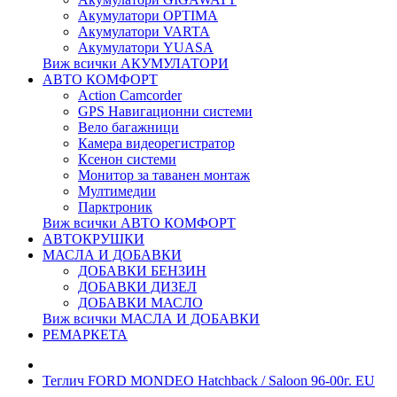
Акумулатори OPTIMA
Акумулатори VARTA
Акумулатори YUASA
Виж всички АКУМУЛАТОРИ
АВТО КОМФОРТ
Action Camcorder
GPS Навигационни системи
Вело багажници
Камера видеорегистратор
Ксенон системи
Монитор за таванен монтаж
Мултимедии
Парктроник
Виж всички АВТО КОМФОРТ
АВТОКРУШКИ
МАСЛА И ДОБАВКИ
ДОБАВКИ БЕНЗИН
ДОБАВКИ ДИЗЕЛ
ДОБАВКИ МАСЛО
Виж всички МАСЛА И ДОБАВКИ
РЕМАРКЕТА
Теглич FORD MONDEO Hatchback / Saloon 96-00г. EU