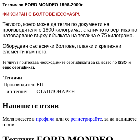
Теглич за FORD MONDEO 1996-2000
г.
ФИКСИРАН С БОЛТОВЕ /ECO=ASP/.
Теглото, което може да тегли по документи на
производителя е 1800 килограма , статичното вертикално
натоварване върху ябълката на теглича е 75 килограма.
Оборудван със всички болтове, планки и крепежни
елементи към него.
Тегличът притежава необходимите сертификати за качество по
ISSO и
евро сертификат.
Тегличи
Производител:
EU
Тип теглич
СТАЦИОНАРЕН
Напишете отзив
Моля влезете в
профила
или се
регистрирайте
, за да напишете
отзив.
Теглич FORD MONDEO