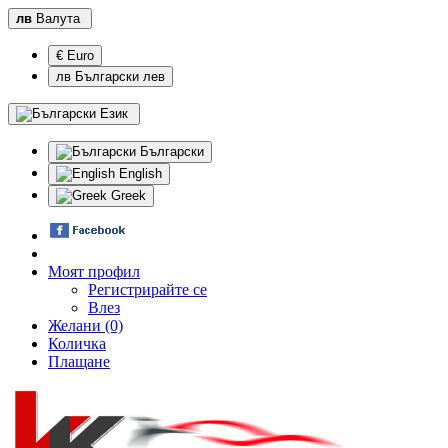
лв
Валута
€ Euro
лв Български лев
Език
Български
English
Greek
Моят профил
Регистрирайте се
Влез
Желани (0)
Количка
Плащане