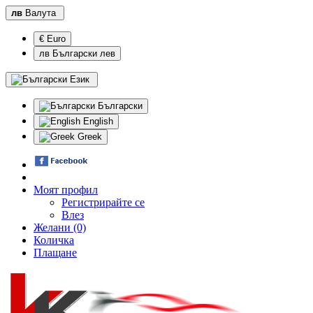
лв
Валута
€ Euro
лв Български лев
Език
Български
English
Greek
Моят профил
Регистрирайте се
Влез
Желани (0)
Количка
Плащане