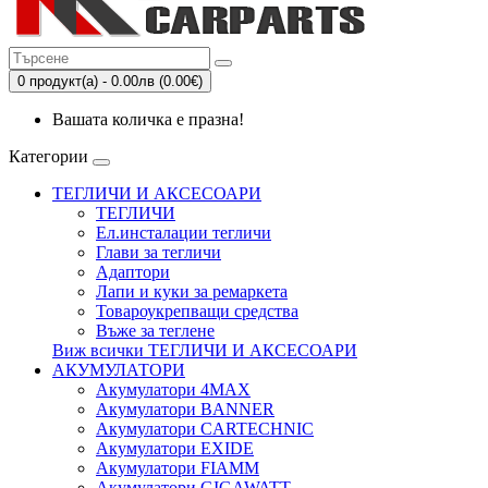
0 продукт(а) - 0.00лв (0.00€)
Вашата количка е празна!
Категории
ТЕГЛИЧИ И АКСЕСОАРИ
ТЕГЛИЧИ
Eл.инсталации тегличи
Глави за тегличи
Адаптори
Лапи и куки за ремаркета
Товароукрепващи средства
Въже за теглене
Виж всички ТЕГЛИЧИ И АКСЕСОАРИ
АКУМУЛАТОРИ
Акумулатори 4MAX
Акумулатори BANNER
Акумулатори CARTECHNIC
Акумулатори EXIDE
Акумулатори FIAMM
Акумулатори GIGAWATT