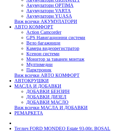
Акумулатори OPTIMA
Акумулатори VARTA
Акумулатори YUASA
Виж всички АКУМУЛАТОРИ
АВТО КОМФОРТ
Action Camcorder
GPS Навигационни системи
Вело багажници
Камера видеорегистратор
Ксенон системи
Монитор за таванен монтаж
Мултимедии
Парктроник
Виж всички АВТО КОМФОРТ
АВТОКРУШКИ
МАСЛА И ДОБАВКИ
ДОБАВКИ БЕНЗИН
ДОБАВКИ ДИЗЕЛ
ДОБАВКИ МАСЛО
Виж всички МАСЛА И ДОБАВКИ
РЕМАРКЕТА
Теглич FORD MONDEO Estate 93-00г. BOSAL