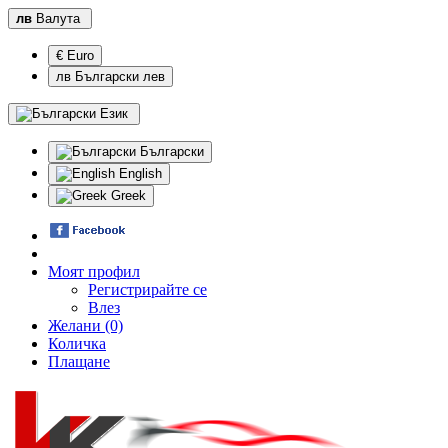
лв
Валута
€ Euro
лв Български лев
Език
Български
English
Greek
Моят профил
Регистрирайте се
Влез
Желани (0)
Количка
Плащане