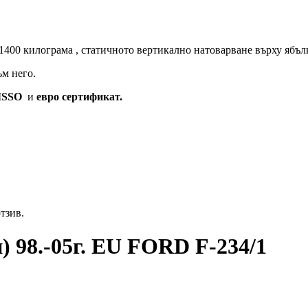
1400 килограма , статичното вертикално натоварване върху ябълк
м него.
ISSO
и
евро сертификат.
отзив.
 98.-05г. EU FORD F-234/1