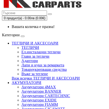
0 продукт(а) - 0.00лв (0.00€)
Вашата количка е празна!
Категории
ТЕГЛИЧИ И АКСЕСОАРИ
ТЕГЛИЧИ
Eл.инсталации тегличи
Глави за тегличи
Адаптори
Лапи и куки за ремаркета
Товароукрепващи средства
Въже за теглене
Виж всички ТЕГЛИЧИ И АКСЕСОАРИ
АКУМУЛАТОРИ
Акумулатори 4MAX
Акумулатори BANNER
Акумулатори CARTECHNIC
Акумулатори EXIDE
Акумулатори FIAMM
Акумулатори GIGAWATT