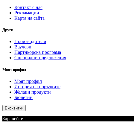
Контакт с нас
Рекламации
Карта на сайта
Други
Производители
Ваучери
Партньорска програма
Специални предложения
Моят профил
Моят профил
История на поръчките
Желани продукти
Бюлетин
Бисквитки
Здравейте