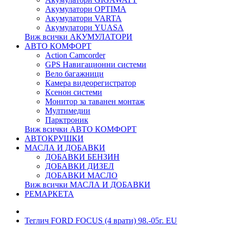
Акумулатори OPTIMA
Акумулатори VARTA
Акумулатори YUASA
Виж всички АКУМУЛАТОРИ
АВТО КОМФОРТ
Action Camcorder
GPS Навигационни системи
Вело багажници
Камера видеорегистратор
Ксенон системи
Монитор за таванен монтаж
Мултимедии
Парктроник
Виж всички АВТО КОМФОРТ
АВТОКРУШКИ
МАСЛА И ДОБАВКИ
ДОБАВКИ БЕНЗИН
ДОБАВКИ ДИЗЕЛ
ДОБАВКИ МАСЛО
Виж всички МАСЛА И ДОБАВКИ
РЕМАРКЕТА
Теглич FORD FOCUS (4 врати) 98.-05г. EU