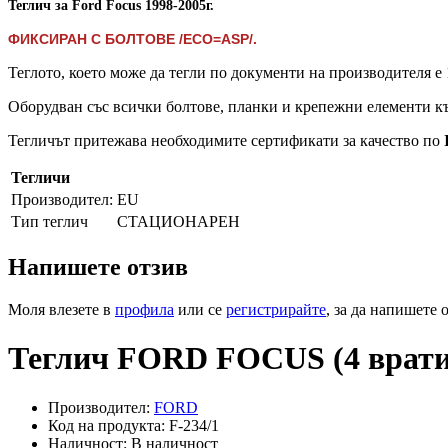
Теглич за Ford Focus
1998-2005г.
ФИКСИРАН С БОЛТОВЕ /ECO=ASP/.
Теглото, което може да тегли по документи на производителя е 
Оборудван със всички болтове, планки и крепежни елементи къ
Тегличът притежава необходимите сертификати за качество по
Тегличи
Производител:
EU
Тип теглич
СТАЦИОНАРЕН
Напишете отзив
Моля влезете в
профила
или се
регистрирайте
, за да напишете 
Теглич FORD FOCUS (4 врати)
Производител:
FORD
Код на продукта: F-234/1
Наличност: В наличност