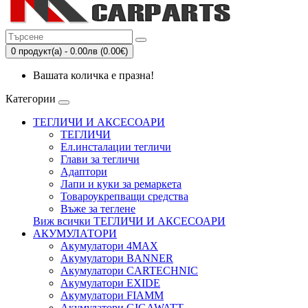
0 продукт(а) - 0.00лв (0.00€)
Вашата количка е празна!
Категории
ТЕГЛИЧИ И АКСЕСОАРИ
ТЕГЛИЧИ
Eл.инсталации тегличи
Глави за тегличи
Адаптори
Лапи и куки за ремаркета
Товароукрепващи средства
Въже за теглене
Виж всички ТЕГЛИЧИ И АКСЕСОАРИ
АКУМУЛАТОРИ
Акумулатори 4MAX
Акумулатори BANNER
Акумулатори CARTECHNIC
Акумулатори EXIDE
Акумулатори FIAMM
Акумулатори GIGAWATT