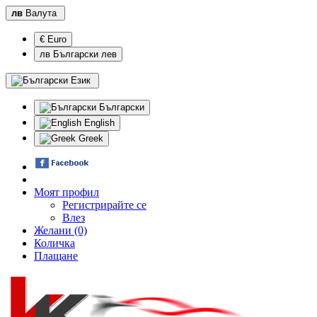
лв
Валута
€ Euro
лв Български лев
Език
Български
English
Greek
Моят профил
Регистрирайте се
Влез
Желани (0)
Количка
Плащане