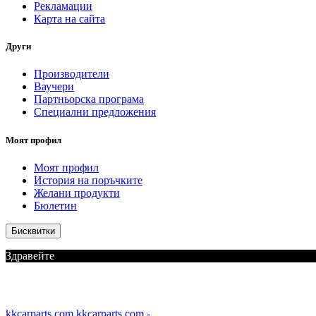
Рекламации
Карта на сайта
Други
Производители
Ваучери
Партньорска програма
Специални предложения
Моят профил
Моят профил
История на поръчките
Желани продукти
Бюлетин
Бисквитки
Здравейте
kkcarparts.com
kkcarparts.com -