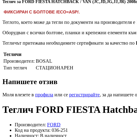
Теглич за FORD FIESTA HATCHBACK / VAN (JC,JD,JG,JJ,JR) 2008г.
ФИКСИРАН С БОЛТОВЕ /ECO=ASP/.
Теглото, което може да тегли по документи на производителя е 
Оборудван с всички болтове, планки и крепежни елементи към 
Тегличът притежава необходимите сертификати за качество по
Тегличи
Производител:
BOSAL
Тип теглич
СТАЦИОНАРЕН
Напишете отзив
Моля влезете в
профила
или се
регистрирайте
, за да напишете 
Теглич FORD FIESTA Hatchba
Производител:
FORD
Код на продукта: 036-251
Наличност: В наличност