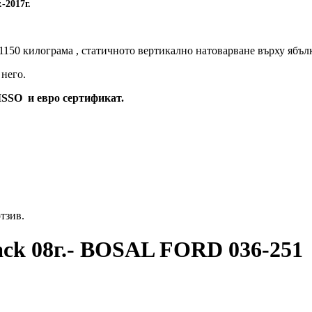
-2017г.
1150 килограма , статичното вертикално натоварване върху ябълк
него.
ISSO и евро сертификат.
отзив.
ck 08г.- BOSAL FORD 036-251