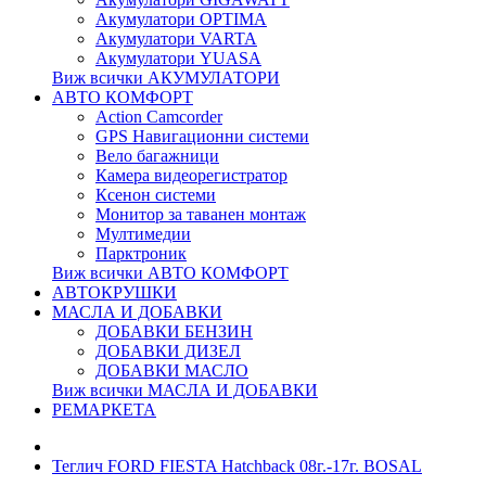
Акумулатори OPTIMA
Акумулатори VARTA
Акумулатори YUASA
Виж всички АКУМУЛАТОРИ
АВТО КОМФОРТ
Action Camcorder
GPS Навигационни системи
Вело багажници
Камера видеорегистратор
Ксенон системи
Монитор за таванен монтаж
Мултимедии
Парктроник
Виж всички АВТО КОМФОРТ
АВТОКРУШКИ
МАСЛА И ДОБАВКИ
ДОБАВКИ БЕНЗИН
ДОБАВКИ ДИЗЕЛ
ДОБАВКИ МАСЛО
Виж всички МАСЛА И ДОБАВКИ
РЕМАРКЕТА
Теглич FORD FIESTA Hatchback 08г.-17г. BOSAL