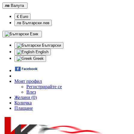
лв
Валута
€ Euro
лв Български лев
Език
Български
English
Greek
Моят профил
Регистрирайте се
Влез
Желани (0)
Количка
Плащане