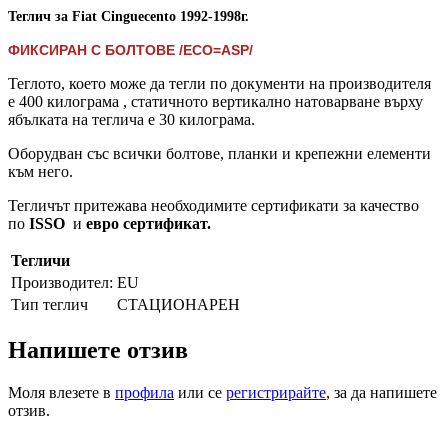
Теглич за Fiat Cinguecento 1992-1998г.
ФИКСИРАН С БОЛТОВЕ /ECO=ASP/
Теглото, което може да тегли по документи на производителя
е 400 килограма , статичното вертикално натоварване върху
ябълката на теглича е 30 килограма.
Оборудван със всички болтове, планки и крепежни елементи
към него.
Тегличът притежава необходимите сертификати за качество
по
ISSO
и
евро сертификат.
Тегличи
Производител:
EU
Тип теглич
СТАЦИОНАРЕН
Напишете отзив
Моля влезете в
профила
или се
регистрирайте
, за да напишете
отзив.