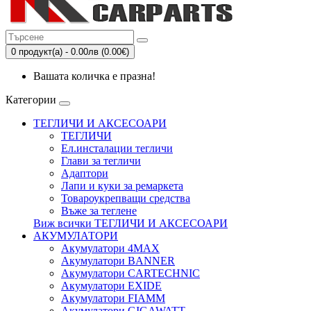
0 продукт(а) - 0.00лв (0.00€)
Вашата количка е празна!
Категории
ТЕГЛИЧИ И АКСЕСОАРИ
ТЕГЛИЧИ
Eл.инсталации тегличи
Глави за тегличи
Адаптори
Лапи и куки за ремаркета
Товароукрепващи средства
Въже за теглене
Виж всички ТЕГЛИЧИ И АКСЕСОАРИ
АКУМУЛАТОРИ
Акумулатори 4MAX
Акумулатори BANNER
Акумулатори CARTECHNIC
Акумулатори EXIDE
Акумулатори FIAMM
Акумулатори GIGAWATT