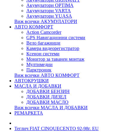
Акумулатори OPTIMA
Акумулатори VARTA
Акумулатори YUASA
Виж всички АКУМУЛАТОРИ
АВТО КОМФОРТ
Action Camcorder
GPS Навигационни системи
Вело багажници
Камера видеорегистратор
Ксенон системи
Монитор за таванен монтаж
Мултимедии
Парктроник
Виж всички АВТО КОМФОРТ
АВТОКРУШКИ
МАСЛА И ДОБАВКИ
ДОБАВКИ БЕНЗИН
ДОБАВКИ ДИЗЕЛ
ДОБАВКИ МАСЛО
Виж всички МАСЛА И ДОБАВКИ
РЕМАРКЕТА
Теглич FIAT CINQUECENTO 92-98г. EU