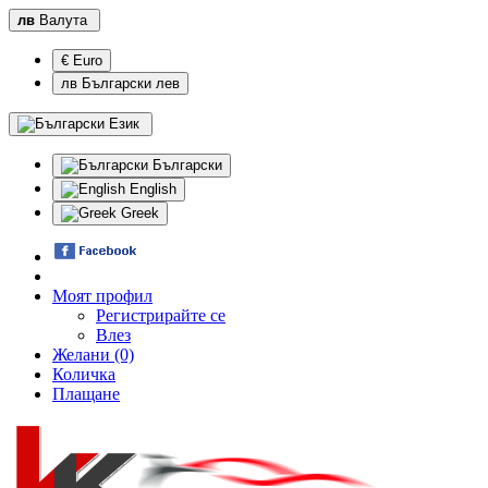
лв
Валута
€ Euro
лв Български лев
Език
Български
English
Greek
Моят профил
Регистрирайте се
Влез
Желани (0)
Количка
Плащане