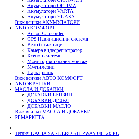
Акумулатори OPTIMA
Акумулатори VARTA
Акумулатори YUASA
Виж всички АКУМУЛАТОРИ
АВТО КОМФОРТ
Action Camcorder
GPS Навигационни системи
Вело багажници
Камера видеорегистратор
Ксенон системи
Монитор за таванен монтаж
Мултимедии
Парктроник
Виж всички АВТО КОМФОРТ
АВТОКРУШКИ
МАСЛА И ДОБАВКИ
ДОБАВКИ БЕНЗИН
ДОБАВКИ ДИЗЕЛ
ДОБАВКИ МАСЛО
Виж всички МАСЛА И ДОБАВКИ
РЕМАРКЕТА
Теглич DACIA SANDERO STEPWAY 08-12г. EU