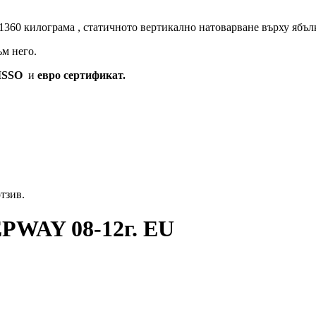
1360 килограма , статичното вертикално натоварване върху ябълк
м него.
ISSO
и
евро сертификат.
отзив.
PWAY 08-12г. EU