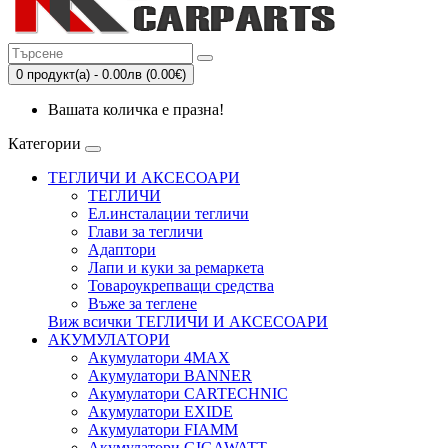
0 продукт(а) - 0.00лв (0.00€)
Вашата количка е празна!
Категории
ТЕГЛИЧИ И АКСЕСОАРИ
ТЕГЛИЧИ
Eл.инсталации тегличи
Глави за тегличи
Адаптори
Лапи и куки за ремаркета
Товароукрепващи средства
Въже за теглене
Виж всички ТЕГЛИЧИ И АКСЕСОАРИ
АКУМУЛАТОРИ
Акумулатори 4MAX
Акумулатори BANNER
Акумулатори CARTECHNIC
Акумулатори EXIDE
Акумулатори FIAMM
Акумулатори GIGAWATT