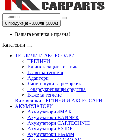
0 продукт(а) - 0.00лв (0.00€)
Вашата количка е празна!
Категории
ТЕГЛИЧИ И АКСЕСОАРИ
ТЕГЛИЧИ
Eл.инсталации тегличи
Глави за тегличи
Адаптори
Лапи и куки за ремаркета
Товароукрепващи средства
Въже за теглене
Виж всички ТЕГЛИЧИ И АКСЕСОАРИ
АКУМУЛАТОРИ
Акумулатори 4MAX
Акумулатори BANNER
Акумулатори CARTECHNIC
Акумулатори EXIDE
Акумулатори FIAMM
Акумулатори GIGAWATT