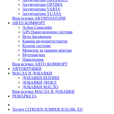
Акумулатори OPTIMA
Акумулатори VARTA
Акумулатори YUASA
Виж всички АКУМУЛАТОРИ
АВТО КОМФОРТ
Action Camcorder
GPS Навигационни системи
Вело багажници
Камера видеорегистратор
Ксенон системи
Монитор за таванен монтаж
Мултимедии
Парктроник
Виж всички АВТО КОМФОРТ
АВТОКРУШКИ
МАСЛА И ДОБАВКИ
ДОБАВКИ БЕНЗИН
ДОБАВКИ ДИЗЕЛ
ДОБАВКИ МАСЛО
Виж всички МАСЛА И ДОБАВКИ
РЕМАРКЕТА
Теглич CITROEN JUMPER II 02-06г. EU