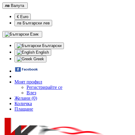
лв
Валута
€ Euro
лв Български лев
Език
Български
English
Greek
Моят профил
Регистрирайте се
Влез
Желани (0)
Количка
Плащане