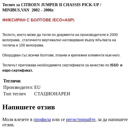
Теглич за
CITROEN JUMPER II CHASSIS PICK-UP /
MINIBUS,
VAN
2002 -
2006
г.
ФИКСИРАН С БОЛТОВЕ /ECO=ASP/.
ФИКСИРАН С БОЛТОВЕ /ECO=ASP/.
Теглото, което може да тегли по документи на производителя е 2000
килограма , статичното вертикално натоварване върху ябълката на
теглича е 100 килограма.
Оборудван със всички болтове, планки и крепежни елементи към него.
Тегличът притежава необходимите сертификати за качество по
ISSO и
евро сертификат.
Тегличи
Производител:
EU
Тип теглич
СТАЦИОНАРЕН
Напишете отзив
Моля влезете в
профила
или се
регистрирайте
, за да напишете
отзив.