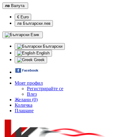
лв
Валута
€ Euro
лв Български лев
Език
Български
English
Greek
Моят профил
Регистрирайте се
Влез
Желани (0)
Количка
Плащане