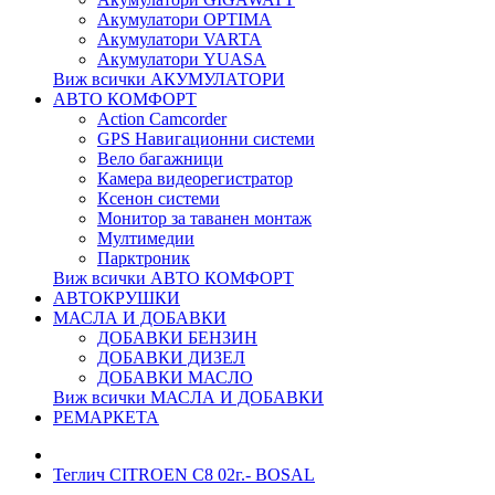
Акумулатори OPTIMA
Акумулатори VARTA
Акумулатори YUASA
Виж всички АКУМУЛАТОРИ
АВТО КОМФОРТ
Action Camcorder
GPS Навигационни системи
Вело багажници
Камера видеорегистратор
Ксенон системи
Монитор за таванен монтаж
Мултимедии
Парктроник
Виж всички АВТО КОМФОРТ
АВТОКРУШКИ
МАСЛА И ДОБАВКИ
ДОБАВКИ БЕНЗИН
ДОБАВКИ ДИЗЕЛ
ДОБАВКИ МАСЛО
Виж всички МАСЛА И ДОБАВКИ
РЕМАРКЕТА
Теглич CITROEN C8 02г.- BOSAL