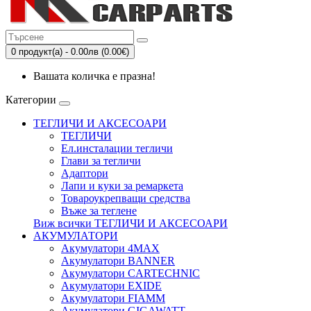
0 продукт(а) - 0.00лв (0.00€)
Вашата количка е празна!
Категории
ТЕГЛИЧИ И АКСЕСОАРИ
ТЕГЛИЧИ
Eл.инсталации тегличи
Глави за тегличи
Адаптори
Лапи и куки за ремаркета
Товароукрепващи средства
Въже за теглене
Виж всички ТЕГЛИЧИ И АКСЕСОАРИ
АКУМУЛАТОРИ
Акумулатори 4MAX
Акумулатори BANNER
Акумулатори CARTECHNIC
Акумулатори EXIDE
Акумулатори FIAMM
Акумулатори GIGAWATT