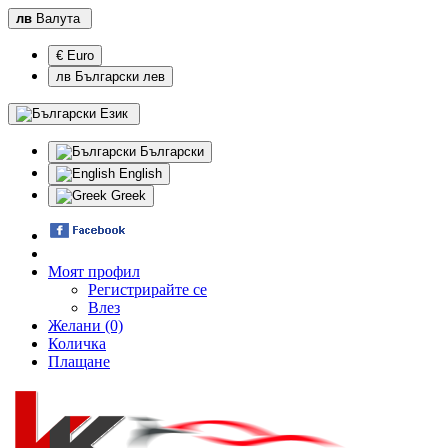
лв
Валута
€ Euro
лв Български лев
Език
Български
English
Greek
Моят профил
Регистрирайте се
Влез
Желани (0)
Количка
Плащане