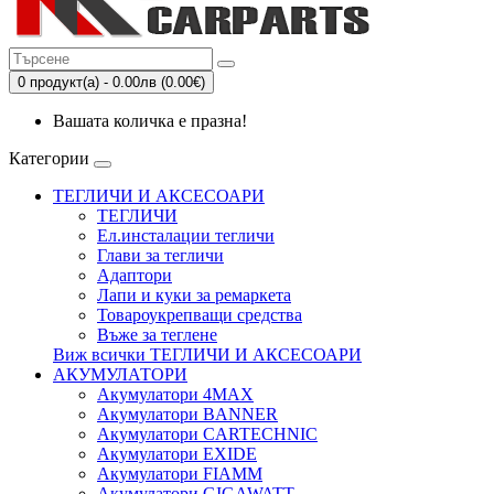
0 продукт(а) - 0.00лв (0.00€)
Вашата количка е празна!
Категории
ТЕГЛИЧИ И АКСЕСОАРИ
ТЕГЛИЧИ
Eл.инсталации тегличи
Глави за тегличи
Адаптори
Лапи и куки за ремаркета
Товароукрепващи средства
Въже за теглене
Виж всички ТЕГЛИЧИ И АКСЕСОАРИ
АКУМУЛАТОРИ
Акумулатори 4MAX
Акумулатори BANNER
Акумулатори CARTECHNIC
Акумулатори EXIDE
Акумулатори FIAMM
Акумулатори GIGAWATT