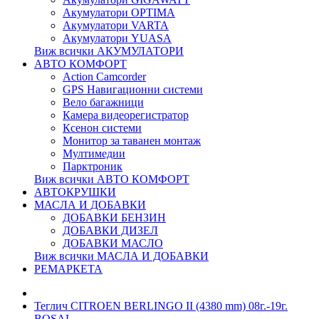
Акумулатори OPTIMA
Акумулатори VARTA
Акумулатори YUASA
Виж всички АКУМУЛАТОРИ
АВТО КОМФОРТ
Action Camcorder
GPS Навигационни системи
Вело багажници
Камера видеорегистратор
Ксенон системи
Монитор за таванен монтаж
Мултимедии
Парктроник
Виж всички АВТО КОМФОРТ
АВТОКРУШКИ
МАСЛА И ДОБАВКИ
ДОБАВКИ БЕНЗИН
ДОБАВКИ ДИЗЕЛ
ДОБАВКИ МАСЛО
Виж всички МАСЛА И ДОБАВКИ
РЕМАРКЕТА
Теглич CITROEN BERLINGO II (4380 mm) 08г.-19г.
BOSAL