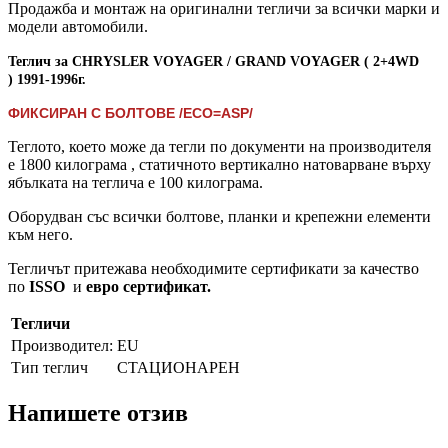
Продажба и монтаж на оригинални тегличи за всички марки и
модели автомобили.
Теглич за CHRYSLER
VOYAGER / GRAND VOYAGER ( 2+4WD
)
1991-1996г.
ФИКСИРАН С БОЛТОВЕ /ECO=ASP/
Теглото, което може да тегли по документи на производителя
е 1800 килограма , статичното вертикално натоварване върху
ябълката на теглича е 100 килограма.
Оборудван със всички болтове, планки и крепежни елементи
към него.
Тегличът притежава необходимите сертификати за качество
по
ISSO
и
евро сертификат.
Тегличи
Производител:
EU
Тип теглич
СТАЦИОНАРЕН
Напишете отзив