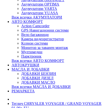
Акумулатори OPTIMA
Акумулатори VARTA
Акумулатори YUASA
Виж всички АКУМУЛАТОРИ
АВТО КОМФОРТ
Action Camcorder
GPS Навигационни системи
Вело багажници
Камера видеорегистратор
Ксенон системи
Монитор за таванен монтаж
Мултимедии
Парктроник
Виж всички АВТО КОМФОРТ
АВТОКРУШКИ
МАСЛА И ДОБАВКИ
ДОБАВКИ БЕНЗИН
ДОБАВКИ ДИЗЕЛ
ДОБАВКИ МАСЛО
Виж всички МАСЛА И ДОБАВКИ
РЕМАРКЕТА
Теглич CHRYSLER VOYAGER / GRAND VOYAGER
91-96г. EU