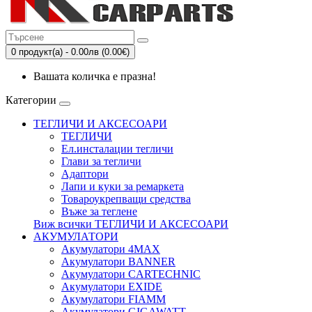
0 продукт(а) - 0.00лв (0.00€)
Вашата количка е празна!
Категории
ТЕГЛИЧИ И АКСЕСОАРИ
ТЕГЛИЧИ
Eл.инсталации тегличи
Глави за тегличи
Адаптори
Лапи и куки за ремаркета
Товароукрепващи средства
Въже за теглене
Виж всички ТЕГЛИЧИ И АКСЕСОАРИ
АКУМУЛАТОРИ
Акумулатори 4MAX
Акумулатори BANNER
Акумулатори CARTECHNIC
Акумулатори EXIDE
Акумулатори FIAMM
Акумулатори GIGAWATT