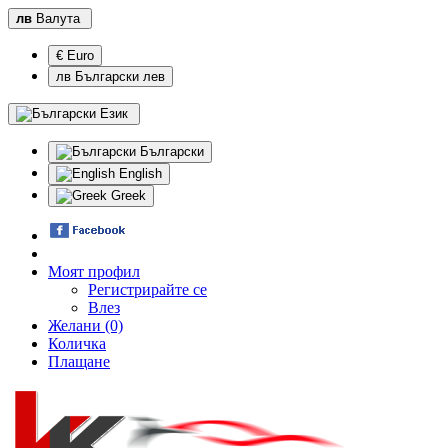
лв
Валута
€ Euro
лв Български лев
Език
Български
English
Greek
Моят профил
Регистрирайте се
Влез
Желани (0)
Количка
Плащане