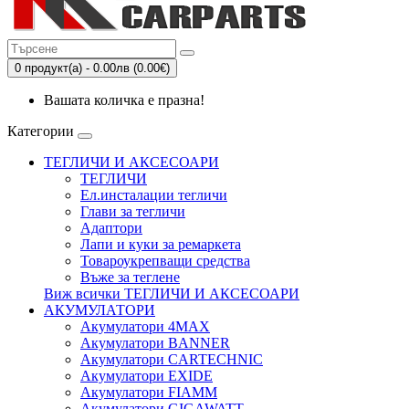
0 продукт(а) - 0.00лв (0.00€)
Вашата количка е празна!
Категории
ТЕГЛИЧИ И АКСЕСОАРИ
ТЕГЛИЧИ
Eл.инсталации тегличи
Глави за тегличи
Адаптори
Лапи и куки за ремаркета
Товароукрепващи средства
Въже за теглене
Виж всички ТЕГЛИЧИ И АКСЕСОАРИ
АКУМУЛАТОРИ
Акумулатори 4MAX
Акумулатори BANNER
Акумулатори CARTECHNIC
Акумулатори EXIDE
Акумулатори FIAMM
Акумулатори GIGAWATT