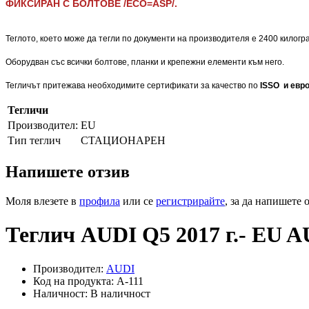
ФИКСИРАН С БОЛТОВЕ /ECO=ASP/.
ФИКСИРАН С БОЛТОВЕ /ECO=ASP/.
Теглото, което може да тегли по документи на производителя е 2400 килогр
Оборудван със всички болтове, планки и крепежни елементи към него.
Тегличът притежава необходимите сертификати за качество по
ISSO и евро
Тегличи
Производител:
EU
Тип теглич
СТАЦИОНАРЕН
Напишете отзив
Моля влезете в
профила
или се
регистрирайте
, за да напишете 
Теглич AUDI Q5 2017 г.- EU A
Производител:
AUDI
Код на продукта: A-111
Наличност: В наличност