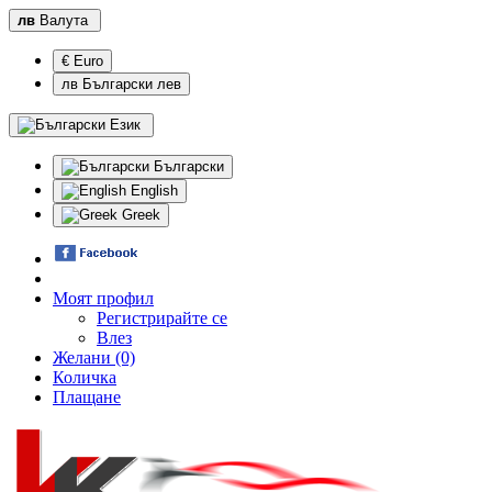
лв
Валута
€ Euro
лв Български лев
Език
Български
English
Greek
Моят профил
Регистрирайте се
Влез
Желани (0)
Количка
Плащане