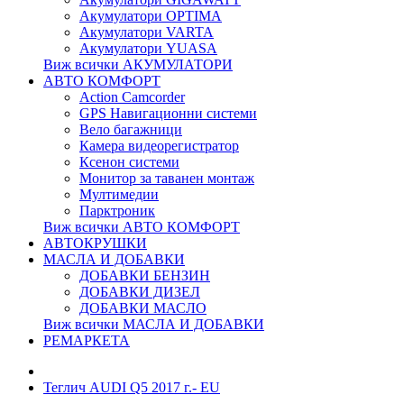
Акумулатори OPTIMA
Акумулатори VARTA
Акумулатори YUASA
Виж всички АКУМУЛАТОРИ
АВТО КОМФОРТ
Action Camcorder
GPS Навигационни системи
Вело багажници
Камера видеорегистратор
Ксенон системи
Монитор за таванен монтаж
Мултимедии
Парктроник
Виж всички АВТО КОМФОРТ
АВТОКРУШКИ
МАСЛА И ДОБАВКИ
ДОБАВКИ БЕНЗИН
ДОБАВКИ ДИЗЕЛ
ДОБАВКИ МАСЛО
Виж всички МАСЛА И ДОБАВКИ
РЕМАРКЕТА
Теглич AUDI Q5 2017 г.- EU