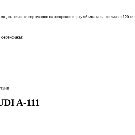
ама , статичното вертикално натоварване върху ябълката на теглича е 120 ки
 сертификат.
отзив.
UDI A-111