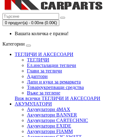
0 продукт(а) - 0.00лв (0.00€)
Вашата количка е празна!
Категории
ТЕГЛИЧИ И АКСЕСОАРИ
ТЕГЛИЧИ
Eл.инсталации тегличи
Глави за тегличи
Адаптори
Лапи и куки за ремаркета
Товароукрепващи средства
Въже за теглене
Виж всички ТЕГЛИЧИ И АКСЕСОАРИ
АКУМУЛАТОРИ
Акумулатори 4MAX
Акумулатори BANNER
Акумулатори CARTECHNIC
Акумулатори EXIDE
Акумулатори FIAMM
Акумулатори GIGAWATT