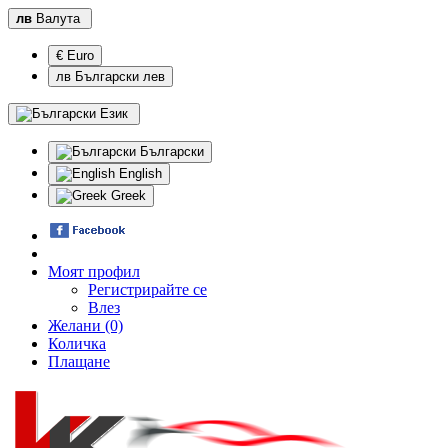
лв
Валута
€ Euro
лв Български лев
Език
Български
English
Greek
Моят профил
Регистрирайте се
Влез
Желани (0)
Количка
Плащане