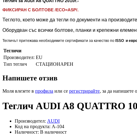
Теглич за AUDI A8 QUATTRO 2010
г.-
ФИКСИРАН С БОЛТОВЕ /ECO=ASP/.
Теглото, което може да тегли по документи на производите
Оборудван със всички болтове, планки и крепежни елемент
Тегличът притежава необходимите сертификати за качество по
ISSO и евро
Тегличи
Производител:
EU
Тип теглич
СТАЦИОНАРЕН
Напишете отзив
Моля влезете в
профила
или се
регистрирайте
, за да напишете 
Теглич AUDI A8 QUATTRO 10г
Производител:
AUDI
Код на продукта: A-104
Наличност: В наличност