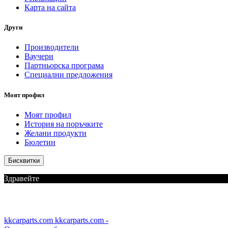
Карта на сайта
Други
Производители
Ваучери
Партньорска програма
Специални предложения
Моят профил
Моят профил
История на поръчките
Желани продукти
Бюлетин
Бисквитки
Здравейте
kkcarparts.com
kkcarparts.com -