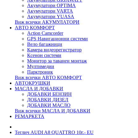
Акумулатори OPTIMA
Акумулатори VARTA
Акумулатори YUASA
Виж всички АКУМУЛАТОРИ
АВТО КОМФОРТ
Action Camcorder
GPS Навигационни системи
Вело багажници
Камера видеорегистратор
Ксенон системи
Монитор за таванен монтаж
Мултимедии
Парктроник
Виж всички АВТО КОМФОРТ
АВТОКРУШКИ
МАСЛА И ДОБАВКИ
ДОБАВКИ БЕНЗИН
ДОБАВКИ ДИЗЕЛ
ДОБАВКИ МАСЛО
Виж всички МАСЛА И ДОБАВКИ
РЕМАРКЕТА
Теглич AUDI A8 QUATTRO 10г.- EU