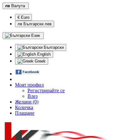
лв
Валута
€ Euro
лв Български лев
Език
Български
English
Greek
Моят профил
Регистрирайте се
Влез
Желани (0)
Количка
Плащане