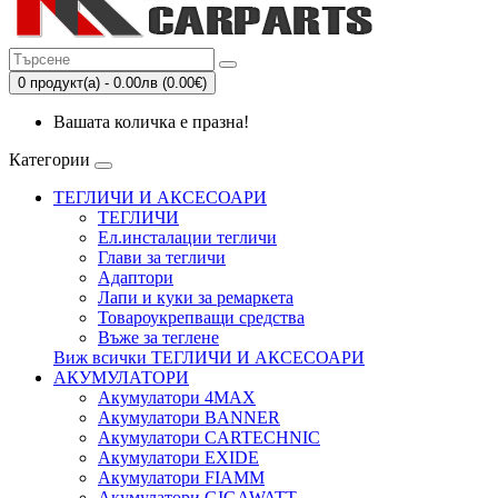
0 продукт(а) - 0.00лв (0.00€)
Вашата количка е празна!
Категории
ТЕГЛИЧИ И АКСЕСОАРИ
ТЕГЛИЧИ
Eл.инсталации тегличи
Глави за тегличи
Адаптори
Лапи и куки за ремаркета
Товароукрепващи средства
Въже за теглене
Виж всички ТЕГЛИЧИ И АКСЕСОАРИ
АКУМУЛАТОРИ
Акумулатори 4MAX
Акумулатори BANNER
Акумулатори CARTECHNIC
Акумулатори EXIDE
Акумулатори FIAMM
Акумулатори GIGAWATT