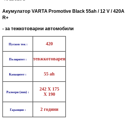
Aкумулатор VARTA Promotive Black 55ah / 12 V / 420A
R+
- за тежкотоварни автомобили
420
Пусков ток :
тевжкотоварен
Поляритет :
55 ah
Капацитет :
242 X 175
Размери (mm) :
X
190
2 години
Гаранция :