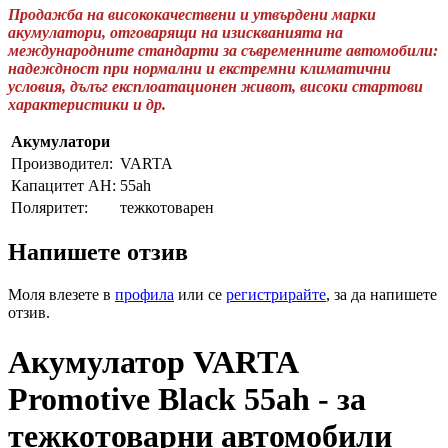
Продажба на висококачествени и утвърдени марки
акумулатори, отговарящи на изискванията на
международните стандарти за съвременните автомобили:
надеждност при нормални и екстремни климатични
условия, дълъг експлоатационен живот, високи стартови
характеристики и др.
Акумулатори
Производител:
VARTA
Капацитет AH:
55ah
Поляритет:
тежкотоварен
Напишете отзив
Моля влезете в
профила
или се
регистрирайте
, за да напишете
отзив.
Акумулатор VARTA
Promotive Black 55ah - за
тежкотоварни автомобили