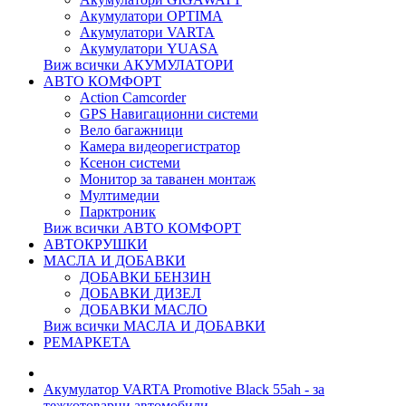
Акумулатори OPTIMA
Акумулатори VARTA
Акумулатори YUASA
Виж всички АКУМУЛАТОРИ
АВТО КОМФОРТ
Action Camcorder
GPS Навигационни системи
Вело багажници
Камера видеорегистратор
Ксенон системи
Монитор за таванен монтаж
Мултимедии
Парктроник
Виж всички АВТО КОМФОРТ
АВТОКРУШКИ
МАСЛА И ДОБАВКИ
ДОБАВКИ БЕНЗИН
ДОБАВКИ ДИЗЕЛ
ДОБАВКИ МАСЛО
Виж всички МАСЛА И ДОБАВКИ
РЕМАРКЕТА
Акумулатор VARTA Promotive Black 55ah - за
тежкотоварни автомобили