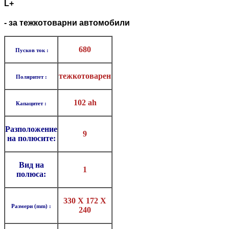
L+
- за тежкотоварни автомобили
680
Пусков ток :
тежкотоварен
Поляритет :
102 ah
Капацитет :
Разположение
9
на полюсите:
Вид на
1
полюса:
330 X 172 X
Размери (mm) :
240