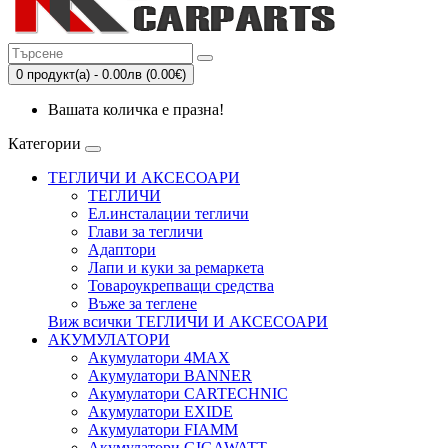
0 продукт(а) - 0.00лв (0.00€)
Вашата количка е празна!
Категории
ТЕГЛИЧИ И АКСЕСОАРИ
ТЕГЛИЧИ
Eл.инсталации тегличи
Глави за тегличи
Адаптори
Лапи и куки за ремаркета
Товароукрепващи средства
Въже за теглене
Виж всички ТЕГЛИЧИ И АКСЕСОАРИ
АКУМУЛАТОРИ
Акумулатори 4MAX
Акумулатори BANNER
Акумулатори CARTECHNIC
Акумулатори EXIDE
Акумулатори FIAMM
Акумулатори GIGAWATT