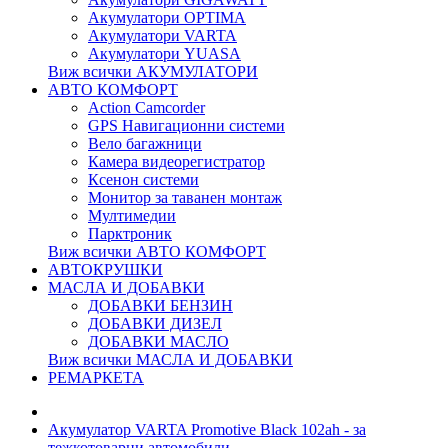
Акумулатори OPTIMA
Акумулатори VARTA
Акумулатори YUASA
Виж всички АКУМУЛАТОРИ
АВТО КОМФОРТ
Action Camcorder
GPS Навигационни системи
Вело багажници
Камера видеорегистратор
Ксенон системи
Монитор за таванен монтаж
Мултимедии
Парктроник
Виж всички АВТО КОМФОРТ
АВТОКРУШКИ
МАСЛА И ДОБАВКИ
ДОБАВКИ БЕНЗИН
ДОБАВКИ ДИЗЕЛ
ДОБАВКИ МАСЛО
Виж всички МАСЛА И ДОБАВКИ
РЕМАРКЕТА
Акумулатор VARTA Promotive Black 102ah - за
тежкотоварни автомобили