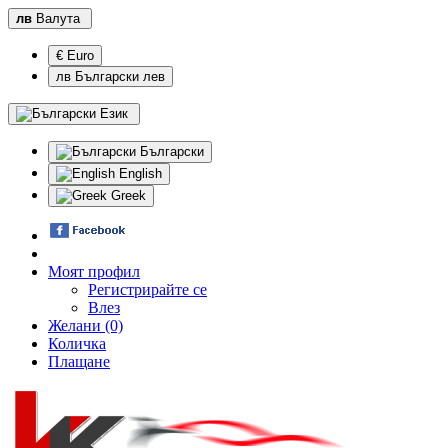
лв
Валута
€ Euro
лв Български лев
Език
Български
English
Greek
Моят профил
Регистрирайте се
Влез
Желани (0)
Количка
Плащане