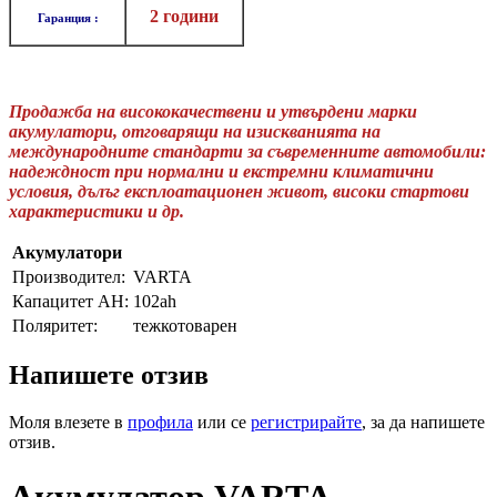
2 години
Гаранция :
Продажба на висококачествени и утвърдени марки
акумулатори, отговарящи на изискванията на
международните стандарти за съвременните автомобили:
надеждност при нормални и екстремни климатични
условия, дълъг експлоатационен живот, високи стартови
характеристики и др.
Акумулатори
Производител:
VARTA
Капацитет AH:
102ah
Поляритет:
тежкотоварен
Напишете отзив
Моля влезете в
профила
или се
регистрирайте
, за да напишете
отзив.
Акумулатор VARTA