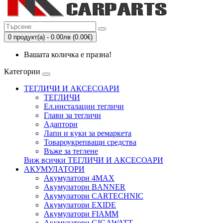
0 продукт(а) - 0.00лв (0.00€)
Вашата количка е празна!
Категории
ТЕГЛИЧИ И АКСЕСОАРИ
ТЕГЛИЧИ
Eл.инсталации тегличи
Глави за тегличи
Адаптори
Лапи и куки за ремаркета
Товароукрепващи средства
Въже за теглене
Виж всички ТЕГЛИЧИ И АКСЕСОАРИ
АКУМУЛАТОРИ
Акумулатори 4MAX
Акумулатори BANNER
Акумулатори CARTECHNIC
Акумулатори EXIDE
Акумулатори FIAMM
Акумулатори GIGAWATT