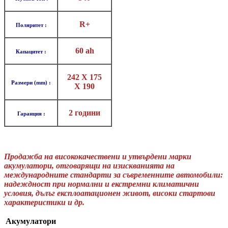
R+
Поляритет :
60 ah
Капацитет :
242 X 175
Размери (mm) :
X
190
2 години
Гаранция :
Продажба на висококачествени и утвърдени марки
акумулатори, отговарящи на изискванията на
международните стандарти за съвременните автомобили:
надеждност при нормални и екстремни климатични
условия, дълъг експлоатационен живот, високи стартови
характеристики и др.
Акумулатори