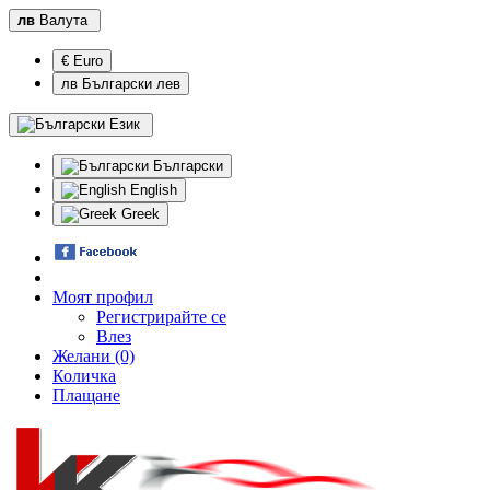
лв
Валута
€ Euro
лв Български лев
Език
Български
English
Greek
Моят профил
Регистрирайте се
Влез
Желани (0)
Количка
Плащане