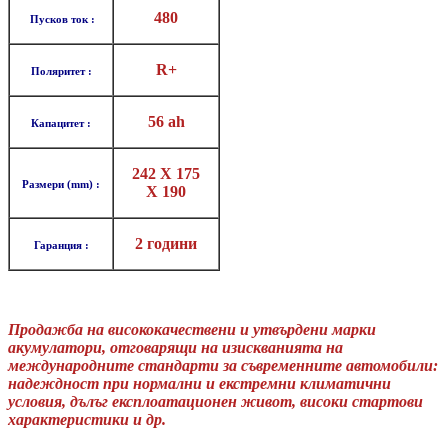
480
Пусков ток :
R+
Поляритет :
56 ah
Капацитет :
242 X 175
Размери (mm) :
X
190
2 години
Гаранция :
Продажба на висококачествени и утвърдени марки
акумулатори, отговарящи на изискванията на
международните стандарти за съвременните автомобили:
надеждност при нормални и екстремни климатични
условия, дълъг експлоатационен живот, високи стартови
характеристики и др.