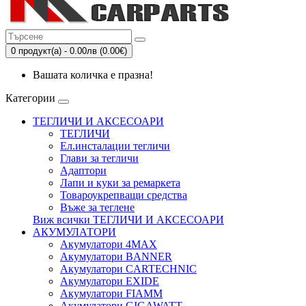
0 продукт(а) - 0.00лв (0.00€)
Вашата количка е празна!
Категории
ТЕГЛИЧИ И АКСЕСОАРИ
ТЕГЛИЧИ
Eл.инсталации тегличи
Глави за тегличи
Адаптори
Лапи и куки за ремаркета
Товароукрепващи средства
Въже за теглене
Виж всички ТЕГЛИЧИ И АКСЕСОАРИ
АКУМУЛАТОРИ
Акумулатори 4MAX
Акумулатори BANNER
Акумулатори CARTECHNIC
Акумулатори EXIDE
Акумулатори FIAMM
Акумулатори GIGAWATT