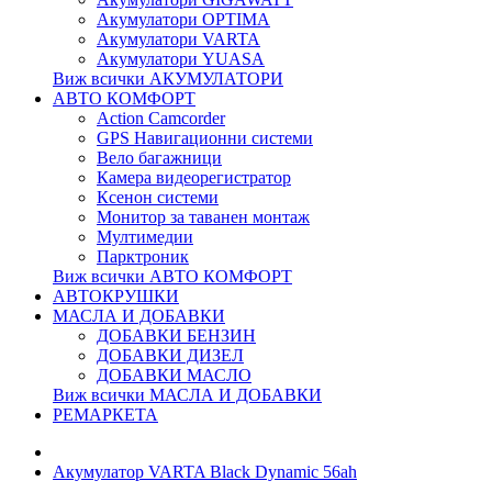
Акумулатори OPTIMA
Акумулатори VARTA
Акумулатори YUASA
Виж всички АКУМУЛАТОРИ
АВТО КОМФОРТ
Action Camcorder
GPS Навигационни системи
Вело багажници
Камера видеорегистратор
Ксенон системи
Монитор за таванен монтаж
Мултимедии
Парктроник
Виж всички АВТО КОМФОРТ
АВТОКРУШКИ
МАСЛА И ДОБАВКИ
ДОБАВКИ БЕНЗИН
ДОБАВКИ ДИЗЕЛ
ДОБАВКИ МАСЛО
Виж всички МАСЛА И ДОБАВКИ
РЕМАРКЕТА
Акумулатор VARTA Black Dynamic 56ah