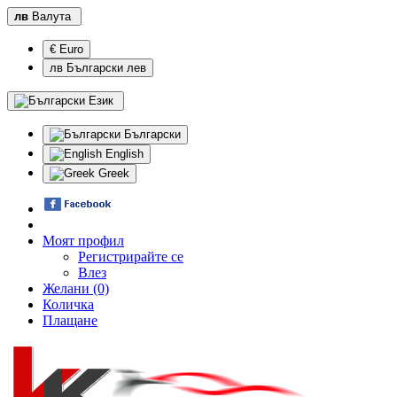
лв
Валута
€ Euro
лв Български лев
Език
Български
English
Greek
Моят профил
Регистрирайте се
Влез
Желани (0)
Количка
Плащане