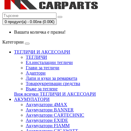
0 продукт(а) - 0.00лв (0.00€)
Вашата количка е празна!
Категории
ТЕГЛИЧИ И АКСЕСОАРИ
ТЕГЛИЧИ
Eл.инсталации тегличи
Глави за тегличи
Адаптори
Лапи и куки за ремаркета
Товароукрепващи средства
Въже за теглене
Виж всички ТЕГЛИЧИ И АКСЕСОАРИ
АКУМУЛАТОРИ
Акумулатори 4MAX
Акумулатори BANNER
Акумулатори CARTECHNIC
Акумулатори EXIDE
Акумулатори FIAMM
Акумулатори GIGAWATT