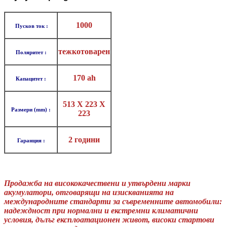
1000
Пусков ток :
тежкотоварен
Поляритет :
170 ah
Капацитет :
513 X 223 X
Размери (mm) :
223
2 години
Гаранция :
Продажба на висококачествени и утвърдени марки
акумулатори, отговарящи на изискванията на
международните стандарти за съвременните автомобили:
надеждност при нормални и екстремни климатични
условия, дълъг експлоатационен живот, високи стартови