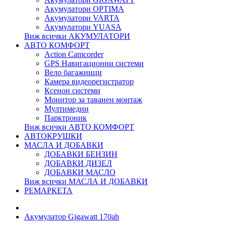
Акумулатори OPTIMA
Акумулатори VARTA
Акумулатори YUASA
Виж всички АКУМУЛАТОРИ
АВТО КОМФОРТ
Action Camcorder
GPS Навигационни системи
Вело багажници
Камера видеорегистратор
Ксенон системи
Монитор за таванен монтаж
Мултимедии
Парктроник
Виж всички АВТО КОМФОРТ
АВТОКРУШКИ
МАСЛА И ДОБАВКИ
ДОБАВКИ БЕНЗИН
ДОБАВКИ ДИЗЕЛ
ДОБАВКИ МАСЛО
Виж всички МАСЛА И ДОБАВКИ
РЕМАРКЕТА
Акумулатор Gigawatt 170ah