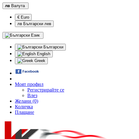
лв
Валута
€ Euro
лв Български лев
Език
Български
English
Greek
Моят профил
Регистрирайте се
Влез
Желани (0)
Количка
Плащане