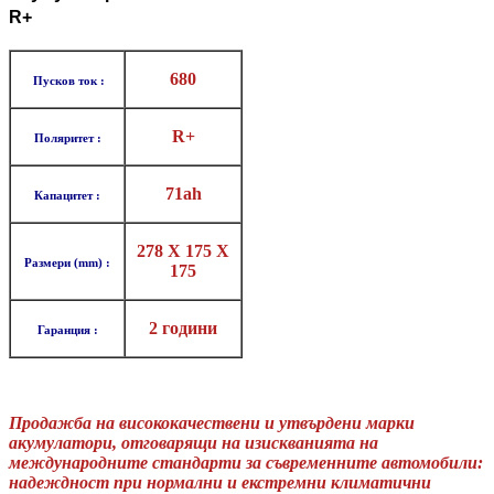
R+
680
Пусков ток :
R+
Поляритет :
71ah
Капацитет :
278 X 175 X
Размери (mm) :
175
2 години
Гаранция :
Продажба на висококачествени и утвърдени марки
акумулатори, отговарящи на изискванията на
международните стандарти за съвременните автомобили:
надеждност при нормални и екстремни климатични