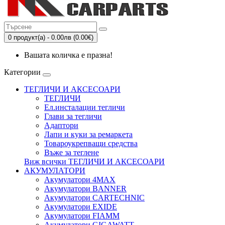
0 продукт(а) - 0.00лв (0.00€)
Вашата количка е празна!
Категории
ТЕГЛИЧИ И АКСЕСОАРИ
ТЕГЛИЧИ
Eл.инсталации тегличи
Глави за тегличи
Адаптори
Лапи и куки за ремаркета
Товароукрепващи средства
Въже за теглене
Виж всички ТЕГЛИЧИ И АКСЕСОАРИ
АКУМУЛАТОРИ
Акумулатори 4MAX
Акумулатори BANNER
Акумулатори CARTECHNIC
Акумулатори EXIDE
Акумулатори FIAMM
Акумулатори GIGAWATT