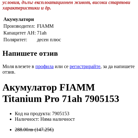
условия, дълъг експлоатационен живот, високи стартови
характеристики и др.
Акумулатори
Производител:
FIAMM
Капацитет AH:
71ah
Поляритет:
десен плюс
Напишете отзив
Моля влезете в
профила
или се
регистрирайте
, за да напишете
отзив.
Акумулатор FIAMM
Titanium Pro 71ah 7905153
Код на продукта: 7905153
Наличност: Няма наличност
288.00лв (147.25€)