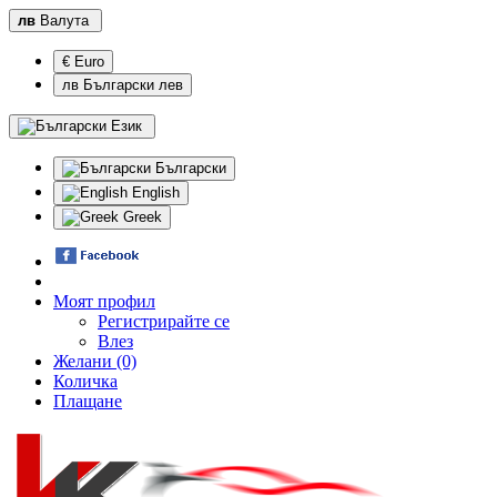
лв
Валута
€ Euro
лв Български лев
Език
Български
English
Greek
Моят профил
Регистрирайте се
Влез
Желани (0)
Количка
Плащане