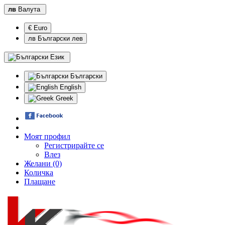
лв
Валута
€ Euro
лв Български лев
Език
Български
English
Greek
Моят профил
Регистрирайте се
Влез
Желани (0)
Количка
Плащане