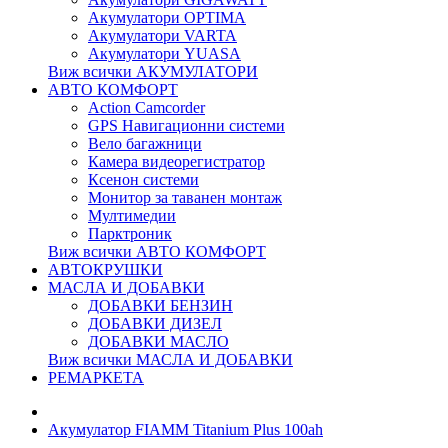
Акумулатори OPTIMA
Акумулатори VARTA
Акумулатори YUASA
Виж всички АКУМУЛАТОРИ
АВТО КОМФОРТ
Action Camcorder
GPS Навигационни системи
Вело багажници
Камера видеорегистратор
Ксенон системи
Монитор за таванен монтаж
Мултимедии
Парктроник
Виж всички АВТО КОМФОРТ
АВТОКРУШКИ
МАСЛА И ДОБАВКИ
ДОБАВКИ БЕНЗИН
ДОБАВКИ ДИЗЕЛ
ДОБАВКИ МАСЛО
Виж всички МАСЛА И ДОБАВКИ
РЕМАРКЕТА
Акумулатор FIAMM Titanium Plus 100ah