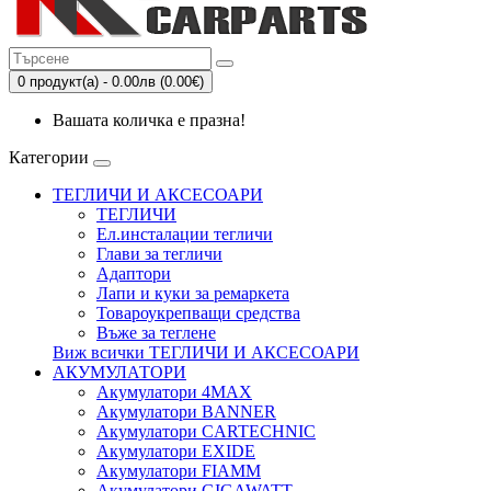
0 продукт(а) - 0.00лв (0.00€)
Вашата количка е празна!
Категории
ТЕГЛИЧИ И АКСЕСОАРИ
ТЕГЛИЧИ
Eл.инсталации тегличи
Глави за тегличи
Адаптори
Лапи и куки за ремаркета
Товароукрепващи средства
Въже за теглене
Виж всички ТЕГЛИЧИ И АКСЕСОАРИ
АКУМУЛАТОРИ
Акумулатори 4MAX
Акумулатори BANNER
Акумулатори CARTECHNIC
Акумулатори EXIDE
Акумулатори FIAMM
Акумулатори GIGAWATT