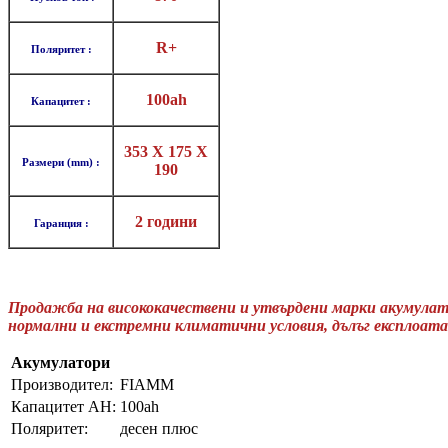
R+
Поляритет :
100ah
Капацитет :
353 X 175 X
Размери (mm) :
190
2 години
Гаранция :
Продажба на висококачествени и утвърдени марки акумула
нормални и екстремни климатични условия, дълъг експлоат
Акумулатори
Производител:
FIAMM
Капацитет AH:
100ah
Поляритет:
десен плюс