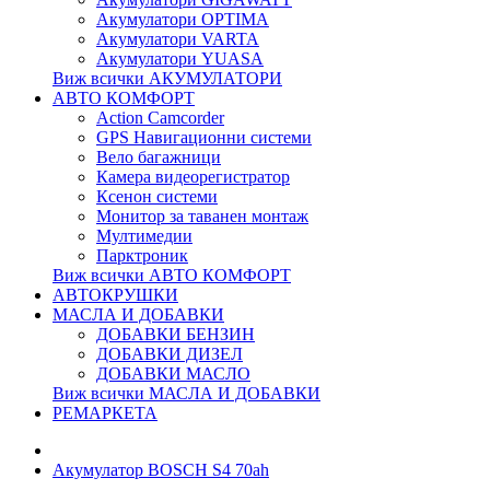
Акумулатори OPTIMA
Акумулатори VARTA
Акумулатори YUASA
Виж всички АКУМУЛАТОРИ
АВТО КОМФОРТ
Action Camcorder
GPS Навигационни системи
Вело багажници
Камера видеорегистратор
Ксенон системи
Монитор за таванен монтаж
Мултимедии
Парктроник
Виж всички АВТО КОМФОРТ
АВТОКРУШКИ
МАСЛА И ДОБАВКИ
ДОБАВКИ БЕНЗИН
ДОБАВКИ ДИЗЕЛ
ДОБАВКИ МАСЛО
Виж всички МАСЛА И ДОБАВКИ
РЕМАРКЕТА
Акумулатор BOSCH S4 70ah