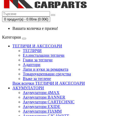
0 продукт(а) - 0.00лв (0.00€)
Вашата количка е празна!
Категории
ТЕГЛИЧИ И АКСЕСОАРИ
ТЕГЛИЧИ
Eл.инсталации тегличи
Глави за тегличи
Адаптори
Лапи и куки за ремаркета
Товароукрепващи средства
Въже за теглене
Виж всички ТЕГЛИЧИ И АКСЕСОАРИ
АКУМУЛАТОРИ
Акумулатори 4MAX
Акумулатори BANNER
Акумулатори CARTECHNIC
Акумулатори EXIDE
Акумулатори FIAMM
Акумулатори GIGAWATT