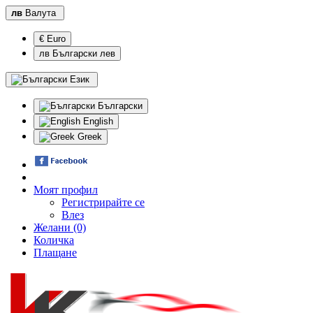
лв
Валута
€ Euro
лв Български лев
Език
Български
English
Greek
Моят профил
Регистрирайте се
Влез
Желани (0)
Количка
Плащане