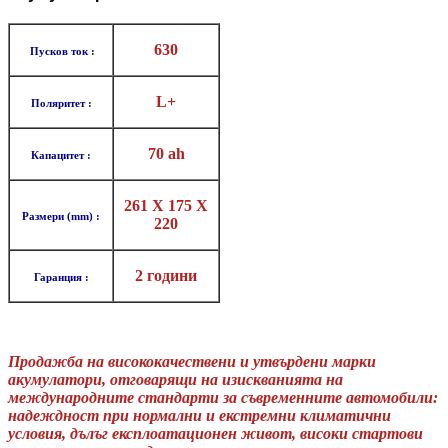
630
Пусков ток :
L+
Поляритет :
70 ah
Капацитет :
261 X 175 X
Размери (mm) :
220
2 години
Гаранция :
Продажба на висококачествени и утвърдени марки
акумулатори, отговарящи на изискванията на
международните стандарти за съвременните автомобили:
надеждност при нормални и екстремни климатични
условия, дълъг експлоатационен живот, високи стартови