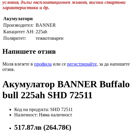
условия, дълъг експлоатационен живот, високи стартови
характеристики и др.
Акумулатори
Производител:
BANNER
Капацитет AH:
225ah
Поляритет:
тежкотоварен
Напишете отзив
Моля влезете в
профила
или се
регистрирайте
, за да напишете
отзив.
Акумулатор BANNER Buffalo
bull 225ah SHD 72511
Код на продукта: SHD 72511
Наличност: Няма наличност
517.87лв (264.78€)