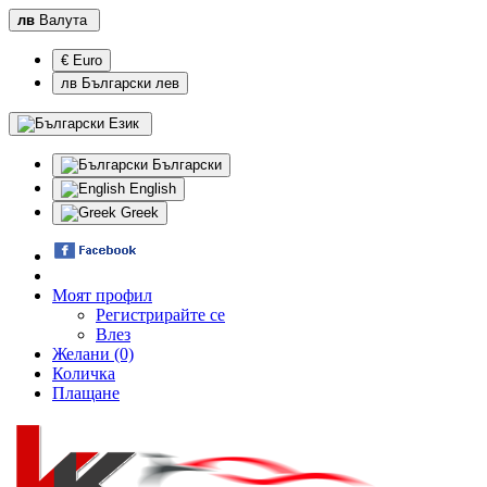
лв
Валута
€ Euro
лв Български лев
Език
Български
English
Greek
Моят профил
Регистрирайте се
Влез
Желани (0)
Количка
Плащане