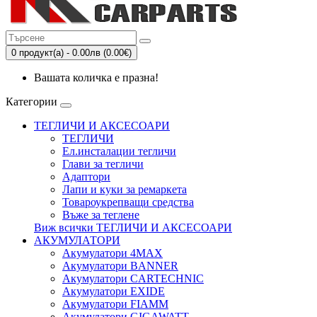
0 продукт(а) - 0.00лв (0.00€)
Вашата количка е празна!
Категории
ТЕГЛИЧИ И АКСЕСОАРИ
ТЕГЛИЧИ
Eл.инсталации тегличи
Глави за тегличи
Адаптори
Лапи и куки за ремаркета
Товароукрепващи средства
Въже за теглене
Виж всички ТЕГЛИЧИ И АКСЕСОАРИ
АКУМУЛАТОРИ
Акумулатори 4MAX
Акумулатори BANNER
Акумулатори CARTECHNIC
Акумулатори EXIDE
Акумулатори FIAMM
Акумулатори GIGAWATT