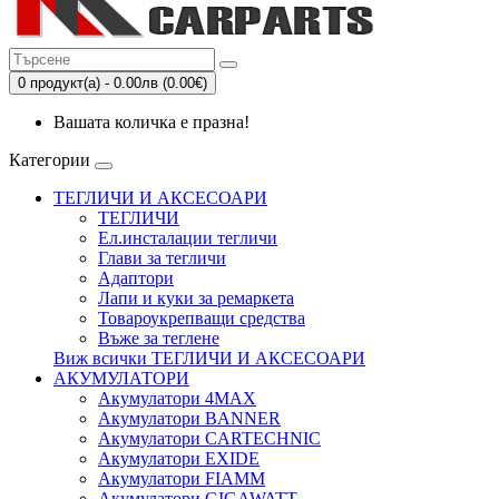
0 продукт(а) - 0.00лв (0.00€)
Вашата количка е празна!
Категории
ТЕГЛИЧИ И АКСЕСОАРИ
ТЕГЛИЧИ
Eл.инсталации тегличи
Глави за тегличи
Адаптори
Лапи и куки за ремаркета
Товароукрепващи средства
Въже за теглене
Виж всички ТЕГЛИЧИ И АКСЕСОАРИ
АКУМУЛАТОРИ
Акумулатори 4MAX
Акумулатори BANNER
Акумулатори CARTECHNIC
Акумулатори EXIDE
Акумулатори FIAMM
Акумулатори GIGAWATT