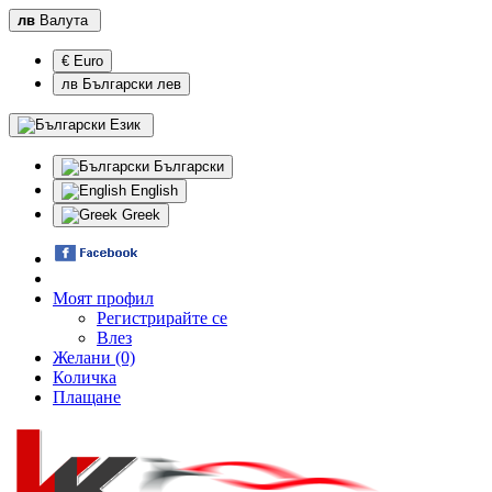
лв
Валута
€ Euro
лв Български лев
Език
Български
English
Greek
Моят профил
Регистрирайте се
Влез
Желани (0)
Количка
Плащане